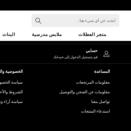
An error occurred on client
ابحث
عن
أي
متجر العطلات
ملابس مدرسية
البنات
شيء
هنا...
HOLIDAY SHOP
حسابي
Holiday Shop
قم بتسجيل الدخول إلى حسابك
Modest Holiday Outfits
Sunset Styles
المساعدة
الخصوصية والح
Summer Nightwear
معلومات المرتجعات
سياسة الخصوص
Girls
Girls' Holiday Shop
معلومات عن الشحن والتوصيل
الشروط والأح
Girls' Travel Styles
تواصل معنا
سياسة آراء وتق
Sunset Styles
استدعاء المنتجات
Dresses
Sets & Outfits
Linen Collection