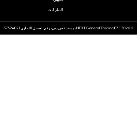
الماركات
© 2026 NEXT General Trading FZE، مسجلة في دبي، رقم السجل التجاري 57324021