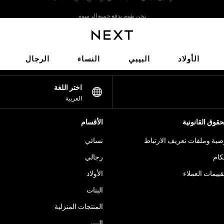
نحن نقوم بدفع جميع الرسوم
نحن نقبل
شبكاتنا الاجتماعية
الأولاد
البيبي
النساء
الرجال
اختر اللغة
العربية
قوق القانونية
الأقسام
ية وملفات تعريف الارتباط
نسائي
كام
رجالي
ييمات العملاء
الأولاد
البنات
المنتجات المنزلية
البيبي