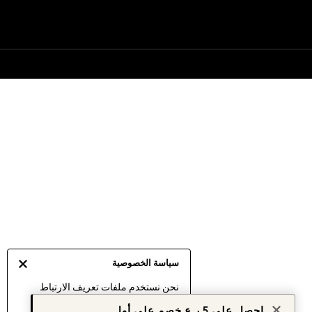
سياسة الخصوصية
نحن نستخدم ملفات تعريف الارتباط
لنقدم لك أفضل تجربة ممكنة. إن
احصل على 5 ر.ع خصم على أول