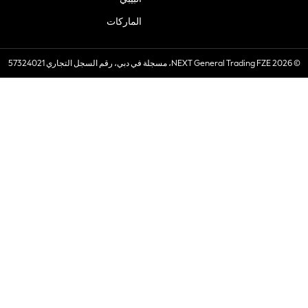
الماركات
© 2026 NEXT General Trading FZE، مسجلة في دبي، رقم السجل التجاري 57324021