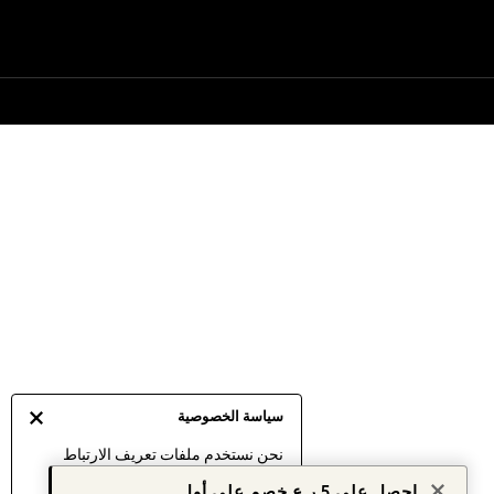
سياسة الخصوصية
نحن نستخدم ملفات تعريف الارتباط
لنقدم لك أفضل تجربة ممكنة. إن
احصل على 5 ر.ع خصم على أول