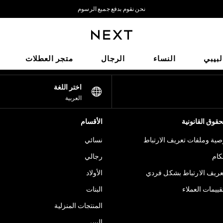
نحن نقوم بدفع جميع الرسوم
نحن نقبل
شبكاتنا الاجتماعية
لبيبي
النساء
الرجال
متجر العطلات
اختر اللغة
العربية
قوق القانونية
الأقسام
ية وملفات تعريف الارتباط
نسائي
كام
رجالي
عريف الارتباط بشكل فردي
الأولاد
ييمات العملاء
البنات
المنتجات المنزلية
البيبي