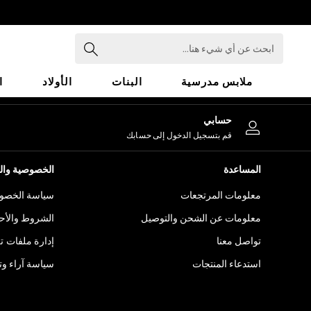
An error occurred on client
ابحث
عن
أي
ملابس مدرسية
البنات
الأولاد
ا
شيء
هنا...
HOLIDAY SHOP
حسابي
Holiday Shop
قم بتسجيل الدخول إلى حسابك
Modest Holiday Outfits
Sunset Styles
المساعدة
الخصوصية والح
Summer Nightwear
معلومات المرتجعات
سياسة الخصوص
Girls
Girls' Holiday Shop
معلومات عن الشحن والتوصيل
الشروط والأح
Girls' Travel Styles
تواصل معنا
إدارة ملفات ت
Sunset Styles
استدعاء المنتجات
سياسة آراء وتق
Dresses
Sets & Outfits
Linen Collection