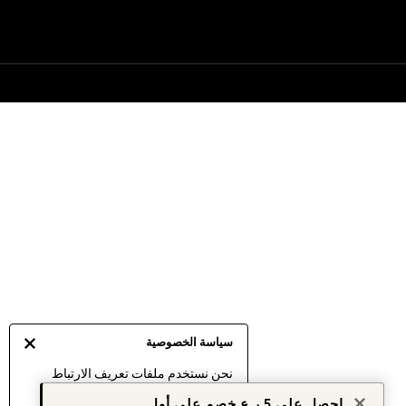
سياسة الخصوصية
نحن نستخدم ملفات تعريف الارتباط
لنقدم لك أفضل تجربة ممكنة. إن
احصل على 5 ر.ع خصم على أول