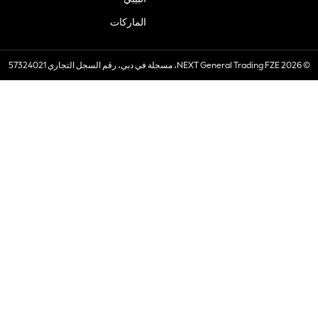
الماركات
© 2026 NEXT General Trading FZE، مسجلة في دبي، رقم السجل التجاري 57324021