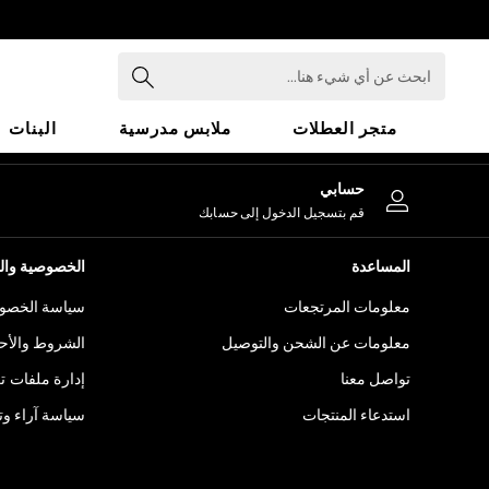
An error occurred on client
ابحث
عن
أي
متجر العطلات
ملابس مدرسية
البنات
شيء
هنا...
HOLIDAY SHOP
حسابي
Holiday Shop
قم بتسجيل الدخول إلى حسابك
Modest Holiday Outfits
Sunset Styles
المساعدة
الخصوصية والح
Summer Nightwear
معلومات المرتجعات
سياسة الخصوص
Girls
Girls' Holiday Shop
معلومات عن الشحن والتوصيل
الشروط والأح
Girls' Travel Styles
تواصل معنا
إدارة ملفات ت
Sunset Styles
استدعاء المنتجات
سياسة آراء وتق
Dresses
Sets & Outfits
Linen Collection