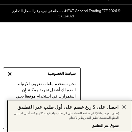
Sets & Outfits
© 2026 NEXT General Trading FZE، مسجلة في دبي، رقم السجل التجاري
Linen Collection
57324021
Swimwear & Beachwear
Tops & T-Shirts
Sandals & Sliders
Jumpsuits & Playsuits
Shorts & Skirts
Sun Safe
Sun Hats & Caps
Sunglasses
سياسة الخصوصية
Women's Holiday Shop
Women's Travel Styles
نحن نستخدم ملفات تعريف الارتباط
لنقدم لك أفضل تجربة ممكنة. إن
Dresses
استمرارك في استخدام موقعنا يعني
Linen Collection
موافقتك على استخدامنا لملفات تعريف
Tops & T-Shirts
احصل على 5 ر.ع خصم على أول طلب عبر التطبيق
الارتباط.
Cover Ups & Kaftans
يُطبق العرض تلقائيًا في صفحة السداد على كل طلب تبلغ قيمته 55 ر.ع كحد أدنى. تُستثنى
اكتشف المزيد
عن إدارة إعدادات ملفات
القطع المخفضة. تُطبق الشروط والأحكام.
Sandals
تعريف الارتباط (الكوكيز).
Swimwear
تسوق عبر التطبيق