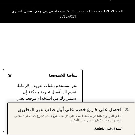
Sets & Outfits
© 2026 NEXT General Trading FZE، مسجلة في دبي، رقم السجل التجاري
Linen Collection
57324021
Swimwear & Beachwear
Tops & T-Shirts
Sandals & Sliders
Jumpsuits & Playsuits
Shorts & Skirts
Sun Safe
Sun Hats & Caps
Sunglasses
سياسة الخصوصية
Women's Holiday Shop
Women's Travel Styles
نحن نستخدم ملفات تعريف الارتباط
لنقدم لك أفضل تجربة ممكنة. إن
Dresses
استمرارك في استخدام موقعنا يعني
Linen Collection
موافقتك على استخدامنا لملفات تعريف
Tops & T-Shirts
احصل على 5 ر.ع خصم على أول طلب عبر التطبيق
الارتباط.
Cover Ups & Kaftans
يُطبق العرض تلقائيًا في صفحة السداد على كل طلب تبلغ قيمته 55 ر.ع كحد أدنى. تُستثنى
اكتشف المزيد
عن إدارة إعدادات ملفات
القطع المخفضة. تُطبق الشروط والأحكام.
Sandals
تعريف الارتباط (الكوكيز).
Swimwear
تسوق عبر التطبيق