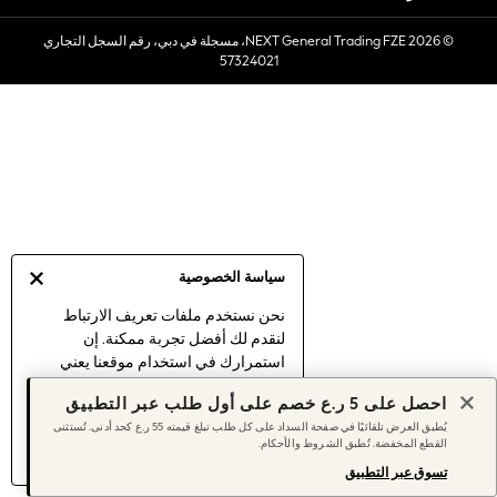
Sets & Outfits
© 2026 NEXT General Trading FZE، مسجلة في دبي، رقم السجل التجاري
Linen Collection
57324021
Swimwear & Beachwear
Tops & T-Shirts
Sandals & Sliders
Jumpsuits & Playsuits
Shorts & Skirts
Sun Safe
Sun Hats & Caps
Sunglasses
سياسة الخصوصية
Women's Holiday Shop
Women's Travel Styles
نحن نستخدم ملفات تعريف الارتباط
لنقدم لك أفضل تجربة ممكنة. إن
Dresses
استمرارك في استخدام موقعنا يعني
Linen Collection
موافقتك على استخدامنا لملفات تعريف
Tops & T-Shirts
احصل على 5 ر.ع خصم على أول طلب عبر التطبيق
الارتباط.
Cover Ups & Kaftans
يُطبق العرض تلقائيًا في صفحة السداد على كل طلب تبلغ قيمته 55 ر.ع كحد أدنى. تُستثنى
اكتشف المزيد
عن إدارة إعدادات ملفات
القطع المخفضة. تُطبق الشروط والأحكام.
Sandals
تعريف الارتباط (الكوكيز).
Swimwear
تسوق عبر التطبيق