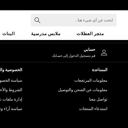
An error occurred on client
ابحث
عن
أي
متجر العطلات
ملابس مدرسية
البنات
شيء
هنا...
HOLIDAY SHOP
حسابي
Holiday Shop
قم بتسجيل الدخول إلى حسابك
Modest Holiday Outfits
Sunset Styles
المساعدة
الخصوصية والح
Summer Nightwear
معلومات المرتجعات
سياسة الخصوص
Girls
Girls' Holiday Shop
معلومات عن الشحن والتوصيل
الشروط والأح
Girls' Travel Styles
تواصل معنا
إدارة ملفات ت
Sunset Styles
استدعاء المنتجات
سياسة آراء وتق
Dresses
Sets & Outfits
Linen Collection