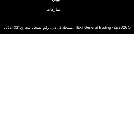
الماركات
© 2026 NEXT General Trading FZE، مسجلة في دبي، رقم السجل التجاري 57324021