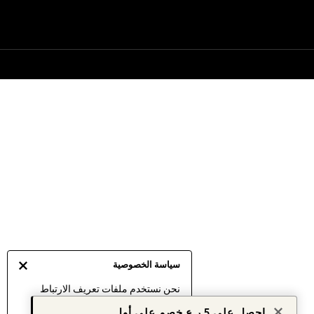
سياسة الخصوصية
نحن نستخدم ملفات تعريف الارتباط
لنقدم لك أفضل تجربة ممكنة. إن
احصل على 5 ر.ع خصم على أول