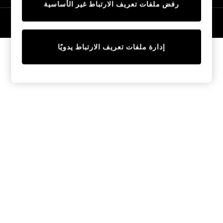
رفض ملفات تعريف الارتباط غير الأساسية
Tops & T-Shirts
Sandals & Sliders
© 2026 NEXT General Trading FZE، مسجلة في دبي، رقم السجل التجاري
57324021
Jumpsuits & Playsuits
Shorts & Skirts
إدارة ملفات تعريف الارتباط يدويًا
Sun Safe
Sun Hats & Caps
Sunglasses
Women's Holiday Shop
Women's Travel Styles
Dresses
Linen Collection
Tops & T-Shirts
Cover Ups & Kaftans
Sandals
Swimwear
Jumpsuits & Playsuits
Beachwear
Skirts
Trousers