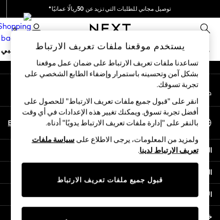
توصيل مجاني للطلبات التي تزيد عن 50ريالًا عمانيًا*
An error occurred on client
نحن نقوم بدفع جميع الرسوم
0
شبكاتنا الاجتماعية
يستخدم موقعنا ملفات تعريف الارتباط
متجر العطلات
ملابس مدرسية
البنات
الأولاد
البيبي
تساعدنا ملفات تعريف الارتباط على ضمان عمل موقعنا
بشكل آمن وتحسينه باستمرار وإضفاء الطابع الشخصي على
HOLIDAY SHOP
تجربة تسوقك.‏
حسابي
Holiday Shop
قم بتسجيل الدخول إلى حسابك
Modest Holiday Outfits
انقر على "قبول جميع ملفات تعريف الارتباط" للحصول على
Sunset Styles
أفضل تجربة تسوق. ويمكنك تغيير هذه الإعدادات في أي وقت
اختر اللغة
Summer Nightwear
En
Ar
بالنقر على "إدارة ملفات تعريف الارتباط يدويًا" أدناه.
العربية
Girls
ولمزيد من المعلومات، يرجى الاطلاع على
سياسة ملفات
Girls' Holiday Shop
المساعدة
تعريف الارتباط لدينا
.
Girls' Travel Styles
Sunset Styles
الخصوصية والحقوق القانونية
Dresses
قبول جميع ملفات تعريف الارتباط
Sets & Outfits
الأقسام
Linen Collection
Swimwear & Beachwear
خدمات أخرى