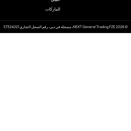
الماركات
© 2026 NEXT General Trading FZE، مسجلة في دبي، رقم السجل التجاري 57324021