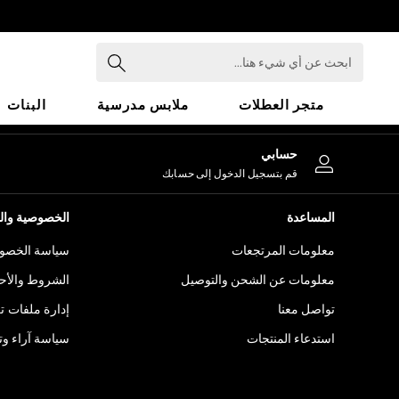
An error occurred on client
ابحث
عن
أي
متجر العطلات
ملابس مدرسية
البنات
شيء
هنا...
HOLIDAY SHOP
حسابي
Holiday Shop
قم بتسجيل الدخول إلى حسابك
Modest Holiday Outfits
Sunset Styles
المساعدة
الخصوصية والح
Summer Nightwear
معلومات المرتجعات
سياسة الخصوص
Girls
Girls' Holiday Shop
معلومات عن الشحن والتوصيل
الشروط والأح
Girls' Travel Styles
تواصل معنا
إدارة ملفات ت
Sunset Styles
استدعاء المنتجات
سياسة آراء وتق
Dresses
Sets & Outfits
Linen Collection