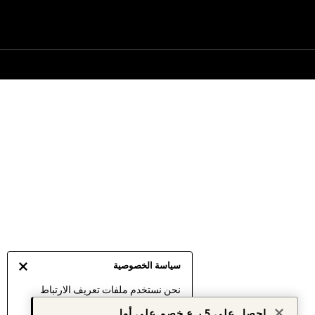
سياسة الخصوصية
نحن نستخدم ملفات تعريف الارتباط
لنقدم لك أفضل تجربة ممكنة. إن
احصل على 5 ر.ع خصم على أول