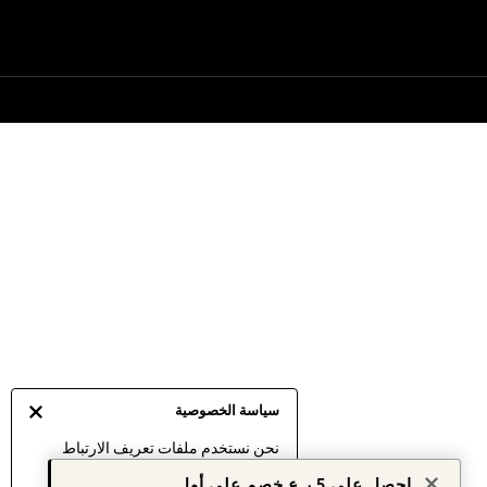
سياسة الخصوصية
نحن نستخدم ملفات تعريف الارتباط
لنقدم لك أفضل تجربة ممكنة. إن
احصل على 5 ر.ع خصم على أول