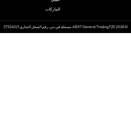
الماركات
© 2026 NEXT General Trading FZE، مسجلة في دبي، رقم السجل التجاري 57324021