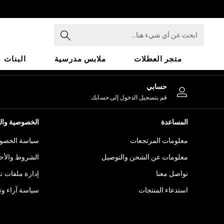
An error occurred on client
ابحث
عن
أي
متجر العطلات
ملابس مدرسية
البنات
شيء
هنا...
HOLIDAY SHOP
حسابي
Holiday Shop
قم بتسجيل الدخول إلى حسابك
Modest Holiday Outfits
Sunset Styles
المساعدة
الخصوصية والح
Summer Nightwear
معلومات المرتجعات
سياسة الخصوص
Girls
Girls' Holiday Shop
معلومات عن الشحن والتوصيل
الشروط والأح
Girls' Travel Styles
تواصل معنا
إدارة ملفات ت
Sunset Styles
استدعاء المنتجات
سياسة آراء وتق
Dresses
Sets & Outfits
Linen Collection