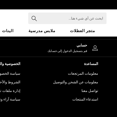
An error occurred on client
ابحث
عن
أي
متجر العطلات
ملابس مدرسية
البنات
شيء
هنا...
HOLIDAY SHOP
حسابي
Holiday Shop
قم بتسجيل الدخول إلى حسابك
Modest Holiday Outfits
Sunset Styles
المساعدة
الخصوصية والح
Summer Nightwear
معلومات المرتجعات
سياسة الخصوص
Girls
Girls' Holiday Shop
معلومات عن الشحن والتوصيل
الشروط والأح
Girls' Travel Styles
تواصل معنا
إدارة ملفات ت
Sunset Styles
استدعاء المنتجات
سياسة آراء وتق
Dresses
Sets & Outfits
Linen Collection