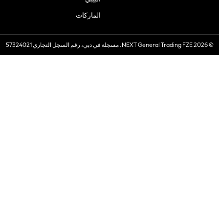
الماركات
© 2026 NEXT General Trading FZE، مسجلة في دبي، رقم السجل التجاري 57324021