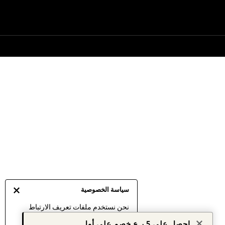
سياسة الخصوصية
نحن نستخدم ملفات تعريف الارتباط
لنقدم لك أفضل تجربة ممكنة. إن
احصل على 5 ر.ع خصم على أول