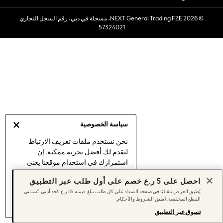
Sets & Outfits
© 2026 NEXT General Trading FZE، مسجلة في دبي، رقم السجل التجاري
Linen Collection
57324021
Swimwear & Beachwear
Tops & T-Shirts
Sandals & Sliders
Jumpsuits & Playsuits
Shorts & Skirts
Sun Safe
Sun Hats & Caps
Sunglasses
سياسة الخصوصية
Women's Holiday Shop
Women's Travel Styles
نحن نستخدم ملفات تعريف الارتباط
لنقدم لك أفضل تجربة ممكنة. إن
Dresses
استمرارك في استخدام موقعنا يعني
Linen Collection
موافقتك على استخدامنا لملفات تعريف
Tops & T-Shirts
احصل على 5 ر.ع خصم على أول طلب عبر التطبيق
الارتباط.
Cover Ups & Kaftans
يُطبق العرض تلقائيًا في صفحة السداد على كل طلب تبلغ قيمته 55 ر.ع كحد أدنى. تُستثنى
اكتشف المزيد
عن إدارة إعدادات ملفات
القطع المخفضة. تُطبق الشروط والأحكام.
Sandals
تعريف الارتباط (الكوكيز).
Swimwear
تسوق عبر التطبيق