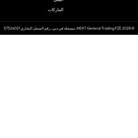
الماركات
© 2026 NEXT General Trading FZE، مسجلة في دبي، رقم السجل التجاري 57324021