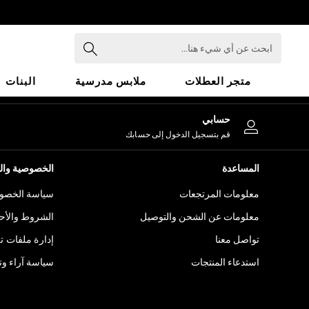
An error occurred on client
ابحث
عن
أي
متجر العطلات
ملابس مدرسية
البنات
شيء
هنا...
HOLIDAY SHOP
حسابي
Holiday Shop
قم بتسجيل الدخول إلى حسابك
Modest Holiday Outfits
Sunset Styles
المساعدة
الخصوصية والح
Summer Nightwear
معلومات المرتجعات
سياسة الخصوص
Girls
Girls' Holiday Shop
معلومات عن الشحن والتوصيل
الشروط والأح
Girls' Travel Styles
تواصل معنا
إدارة ملفات ت
Sunset Styles
استدعاء المنتجات
سياسة آراء وتق
Dresses
Sets & Outfits
Linen Collection