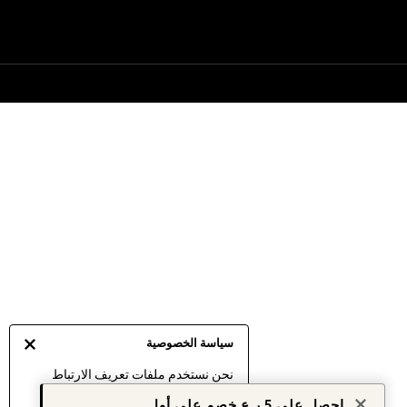
سياسة الخصوصية
نحن نستخدم ملفات تعريف الارتباط
لنقدم لك أفضل تجربة ممكنة. إن
احصل على 5 ر.ع خصم على أول