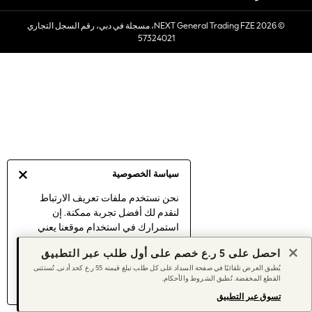
Sets & Outfits
© 2026 NEXT General Trading FZE، مسجلة في دبي، رقم السجل التجاري
Linen Collection
57324021
Swimwear & Beachwear
Tops & T-Shirts
Sandals & Sliders
Jumpsuits & Playsuits
Shorts & Skirts
Sun Safe
Sun Hats & Caps
Sunglasses
سياسة الخصوصية
Women's Holiday Shop
Women's Travel Styles
نحن نستخدم ملفات تعريف الارتباط
لنقدم لك أفضل تجربة ممكنة. إن
Dresses
استمرارك في استخدام موقعنا يعني
Linen Collection
موافقتك على استخدامنا لملفات تعريف
Tops & T-Shirts
احصل على 5 ر.ع خصم على أول طلب عبر التطبيق
الارتباط.
Cover Ups & Kaftans
يُطبق العرض تلقائيًا في صفحة السداد على كل طلب تبلغ قيمته 55 ر.ع كحد أدنى. تُستثنى
اكتشف المزيد
عن إدارة إعدادات ملفات
القطع المخفضة. تُطبق الشروط والأحكام.
Sandals
تعريف الارتباط (الكوكيز).
Swimwear
تسوق عبر التطبيق