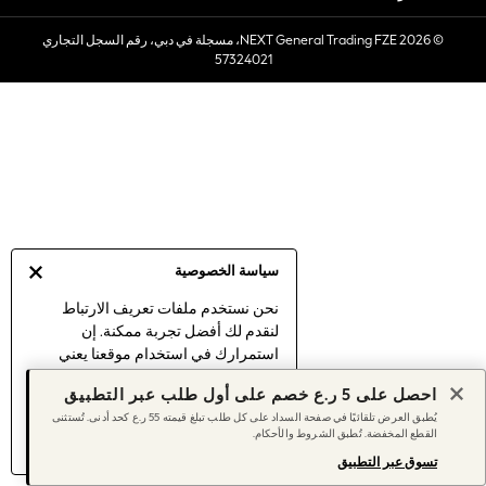
Sets & Outfits
© 2026 NEXT General Trading FZE، مسجلة في دبي، رقم السجل التجاري
Linen Collection
57324021
Swimwear & Beachwear
Tops & T-Shirts
Sandals & Sliders
Jumpsuits & Playsuits
Shorts & Skirts
Sun Safe
Sun Hats & Caps
Sunglasses
سياسة الخصوصية
Women's Holiday Shop
Women's Travel Styles
نحن نستخدم ملفات تعريف الارتباط
لنقدم لك أفضل تجربة ممكنة. إن
Dresses
استمرارك في استخدام موقعنا يعني
Linen Collection
موافقتك على استخدامنا لملفات تعريف
Tops & T-Shirts
احصل على 5 ر.ع خصم على أول طلب عبر التطبيق
الارتباط.
Cover Ups & Kaftans
يُطبق العرض تلقائيًا في صفحة السداد على كل طلب تبلغ قيمته 55 ر.ع كحد أدنى. تُستثنى
اكتشف المزيد
عن إدارة إعدادات ملفات
القطع المخفضة. تُطبق الشروط والأحكام.
Sandals
تعريف الارتباط (الكوكيز).
Swimwear
تسوق عبر التطبيق