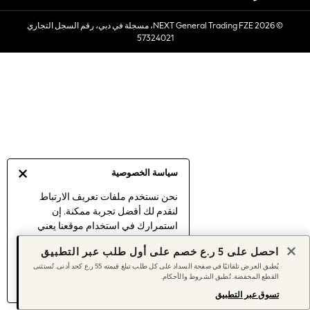
Sets & Outfits
© 2026 NEXT General Trading FZE، مسجلة في دبي، رقم السجل التجاري
Linen Collection
57324021
Swimwear & Beachwear
Tops & T-Shirts
Sandals & Sliders
Jumpsuits & Playsuits
Shorts & Skirts
Sun Safe
Sun Hats & Caps
Sunglasses
سياسة الخصوصية
Women's Holiday Shop
Women's Travel Styles
نحن نستخدم ملفات تعريف الارتباط
لنقدم لك أفضل تجربة ممكنة. إن
Dresses
استمرارك في استخدام موقعنا يعني
Linen Collection
موافقتك على استخدامنا لملفات تعريف
Tops & T-Shirts
احصل على 5 ر.ع خصم على أول طلب عبر التطبيق
الارتباط.
Cover Ups & Kaftans
يُطبق العرض تلقائيًا في صفحة السداد على كل طلب تبلغ قيمته 55 ر.ع كحد أدنى. تُستثنى
اكتشف المزيد
عن إدارة إعدادات ملفات
القطع المخفضة. تُطبق الشروط والأحكام.
Sandals
تعريف الارتباط (الكوكيز).
Swimwear
تسوق عبر التطبيق