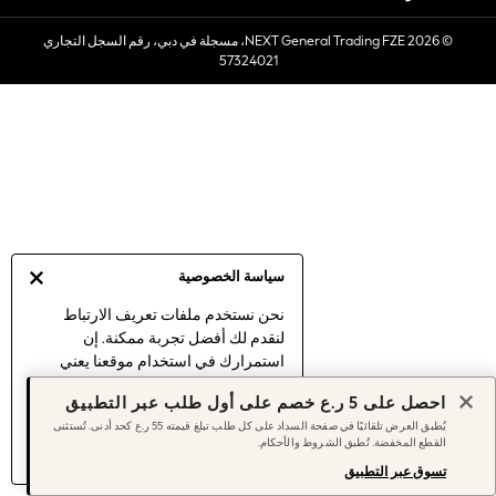
Sets & Outfits
© 2026 NEXT General Trading FZE، مسجلة في دبي، رقم السجل التجاري
Linen Collection
57324021
Swimwear & Beachwear
Tops & T-Shirts
Sandals & Sliders
Jumpsuits & Playsuits
Shorts & Skirts
Sun Safe
Sun Hats & Caps
Sunglasses
سياسة الخصوصية
Women's Holiday Shop
Women's Travel Styles
نحن نستخدم ملفات تعريف الارتباط
لنقدم لك أفضل تجربة ممكنة. إن
Dresses
استمرارك في استخدام موقعنا يعني
Linen Collection
موافقتك على استخدامنا لملفات تعريف
Tops & T-Shirts
احصل على 5 ر.ع خصم على أول طلب عبر التطبيق
الارتباط.
Cover Ups & Kaftans
يُطبق العرض تلقائيًا في صفحة السداد على كل طلب تبلغ قيمته 55 ر.ع كحد أدنى. تُستثنى
اكتشف المزيد
عن إدارة إعدادات ملفات
القطع المخفضة. تُطبق الشروط والأحكام.
Sandals
تعريف الارتباط (الكوكيز).
Swimwear
تسوق عبر التطبيق