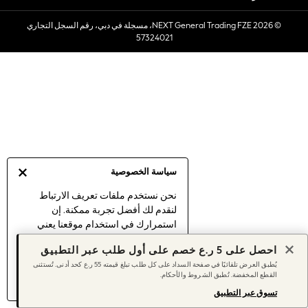
Sets & Outfits
© 2026 NEXT General Trading FZE، مسجلة في دبي، رقم السجل التجاري
Linen Collection
57324021
Swimwear & Beachwear
Tops & T-Shirts
Sandals & Sliders
Jumpsuits & Playsuits
Shorts & Skirts
Sun Safe
Sun Hats & Caps
Sunglasses
سياسة الخصوصية
Women's Holiday Shop
Women's Travel Styles
نحن نستخدم ملفات تعريف الارتباط
لنقدم لك أفضل تجربة ممكنة. إن
Dresses
استمرارك في استخدام موقعنا يعني
Linen Collection
موافقتك على استخدامنا لملفات تعريف
Tops & T-Shirts
احصل على 5 ر.ع خصم على أول طلب عبر التطبيق
الارتباط.
Cover Ups & Kaftans
يُطبق العرض تلقائيًا في صفحة السداد على كل طلب تبلغ قيمته 55 ر.ع كحد أدنى. تُستثنى
اكتشف المزيد
عن إدارة إعدادات ملفات
القطع المخفضة. تُطبق الشروط والأحكام.
Sandals
تعريف الارتباط (الكوكيز).
Swimwear
تسوق عبر التطبيق