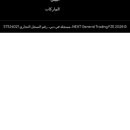
الماركات
© 2026 NEXT General Trading FZE، مسجلة في دبي، رقم السجل التجاري 57324021