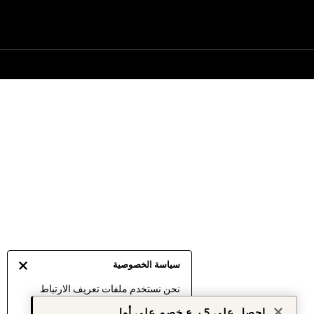
سياسة الخصوصية
نحن نستخدم ملفات تعريف الارتباط
لنقدم لك أفضل تجربة ممكنة. إن
احصل على 5 ر.ع خصم على أول