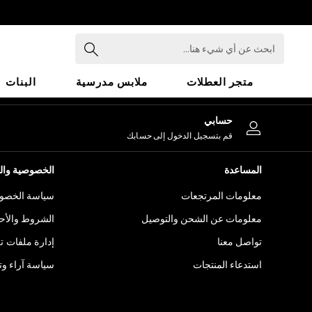
An error occurred on client
ابحث
عن
أي
متجر العطلات
ملابس مدرسية
البنات
شيء
هنا...
HOLIDAY SHOP
حسابي
Holiday Shop
قم بتسجيل الدخول إلى حسابك
Modest Holiday Outfits
Sunset Styles
المساعدة
الخصوصية والح
Summer Nightwear
معلومات المرتجعات
سياسة الخصوص
Girls
Girls' Holiday Shop
معلومات عن الشحن والتوصيل
الشروط والأح
Girls' Travel Styles
تواصل معنا
إدارة ملفات ت
Sunset Styles
استدعاء المنتجات
سياسة آراء وتق
Dresses
Sets & Outfits
Linen Collection