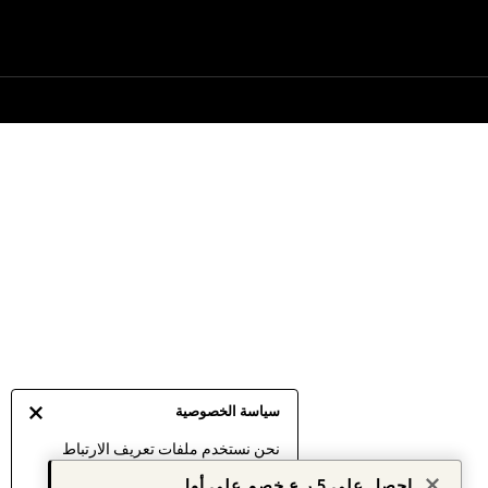
سياسة الخصوصية
نحن نستخدم ملفات تعريف الارتباط
لنقدم لك أفضل تجربة ممكنة. إن
احصل على 5 ر.ع خصم على أول