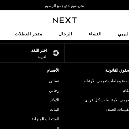
نحن نقوم بدفع جميع الرسوم
نحن نقبل
شبكاتنا الاجتماعية
لبيبي
النساء
الرجال
متجر العطلات
اختر اللغة
العربية
قوق القانونية
الأقسام
ية وملفات تعريف الارتباط
نسائي
كام
رجالي
عريف الارتباط بشكل فردي
الأولاد
ييمات العملاء
البنات
المنتجات المنزلية
البيبي