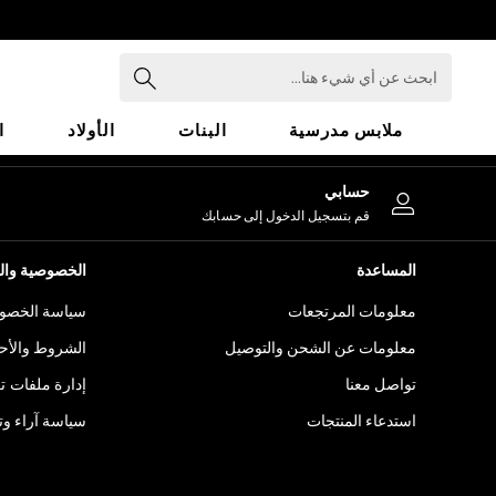
An error occurred on client
ابحث
عن
أي
ملابس مدرسية
البنات
الأولاد
ا
شيء
هنا...
HOLIDAY SHOP
حسابي
Holiday Shop
قم بتسجيل الدخول إلى حسابك
Modest Holiday Outfits
Sunset Styles
المساعدة
الخصوصية والح
Summer Nightwear
معلومات المرتجعات
سياسة الخصوص
Girls
Girls' Holiday Shop
معلومات عن الشحن والتوصيل
الشروط والأح
Girls' Travel Styles
تواصل معنا
إدارة ملفات ت
Sunset Styles
استدعاء المنتجات
سياسة آراء وتق
Dresses
Sets & Outfits
Linen Collection