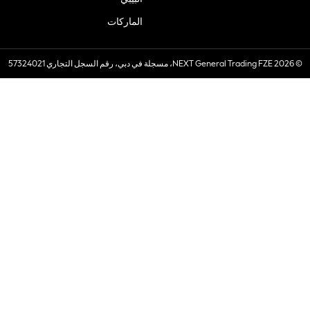
الماركات
© 2026 NEXT General Trading FZE، مسجلة في دبي، رقم السجل التجاري 57324021