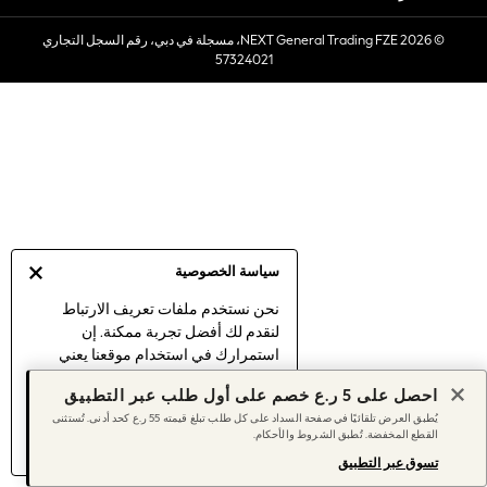
Sets & Outfits
© 2026 NEXT General Trading FZE، مسجلة في دبي، رقم السجل التجاري
Linen Collection
57324021
Swimwear & Beachwear
Tops & T-Shirts
Sandals & Sliders
Jumpsuits & Playsuits
Shorts & Skirts
Sun Safe
Sun Hats & Caps
Sunglasses
سياسة الخصوصية
Women's Holiday Shop
Women's Travel Styles
نحن نستخدم ملفات تعريف الارتباط
لنقدم لك أفضل تجربة ممكنة. إن
Dresses
استمرارك في استخدام موقعنا يعني
Linen Collection
موافقتك على استخدامنا لملفات تعريف
Tops & T-Shirts
احصل على 5 ر.ع خصم على أول طلب عبر التطبيق
الارتباط.
Cover Ups & Kaftans
يُطبق العرض تلقائيًا في صفحة السداد على كل طلب تبلغ قيمته 55 ر.ع كحد أدنى. تُستثنى
اكتشف المزيد
عن إدارة إعدادات ملفات
القطع المخفضة. تُطبق الشروط والأحكام.
Sandals
تعريف الارتباط (الكوكيز).
Swimwear
تسوق عبر التطبيق