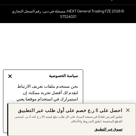
Sets & Outfits
© 2026 NEXT General Trading FZE، مسجلة في دبي، رقم السجل التجاري
Linen Collection
57324021
Swimwear & Beachwear
Tops & T-Shirts
Sandals & Sliders
Jumpsuits & Playsuits
Shorts & Skirts
Sun Safe
Sun Hats & Caps
Sunglasses
سياسة الخصوصية
Women's Holiday Shop
Women's Travel Styles
نحن نستخدم ملفات تعريف الارتباط
لنقدم لك أفضل تجربة ممكنة. إن
Dresses
استمرارك في استخدام موقعنا يعني
Linen Collection
موافقتك على استخدامنا لملفات تعريف
Tops & T-Shirts
احصل على 5 ر.ع خصم على أول طلب عبر التطبيق
الارتباط.
Cover Ups & Kaftans
يُطبق العرض تلقائيًا في صفحة السداد على كل طلب تبلغ قيمته 55 ر.ع كحد أدنى. تُستثنى
اكتشف المزيد
عن إدارة إعدادات ملفات
القطع المخفضة. تُطبق الشروط والأحكام.
Sandals
تعريف الارتباط (الكوكيز).
Swimwear
تسوق عبر التطبيق