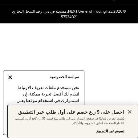
Sets & Outfits
© 2026 NEXT General Trading FZE، مسجلة في دبي، رقم السجل التجاري
Linen Collection
57324021
Swimwear & Beachwear
Tops & T-Shirts
Sandals & Sliders
Jumpsuits & Playsuits
Shorts & Skirts
Sun Safe
Sun Hats & Caps
Sunglasses
سياسة الخصوصية
Women's Holiday Shop
Women's Travel Styles
نحن نستخدم ملفات تعريف الارتباط
لنقدم لك أفضل تجربة ممكنة. إن
Dresses
استمرارك في استخدام موقعنا يعني
Linen Collection
موافقتك على استخدامنا لملفات تعريف
Tops & T-Shirts
احصل على 5 ر.ع خصم على أول طلب عبر التطبيق
الارتباط.
Cover Ups & Kaftans
يُطبق العرض تلقائيًا في صفحة السداد على كل طلب تبلغ قيمته 55 ر.ع كحد أدنى. تُستثنى
اكتشف المزيد
عن إدارة إعدادات ملفات
القطع المخفضة. تُطبق الشروط والأحكام.
Sandals
تعريف الارتباط (الكوكيز).
Swimwear
تسوق عبر التطبيق