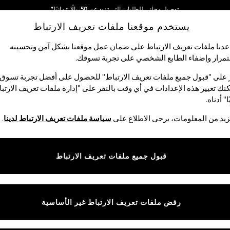
توصيل مجاني للطلبات التي تزيد عن 50ريالًا عمانيًا*
يستخدم موقعنا ملفات تعريف الارتباط
نحن نقوم بدفع جميع الرسوم
شبكاتنا الاجتماعية
دنا ملفات تعريف الارتباط على ضمان عمل موقعنا بشكل آمن وتحسينه
مرار وإضفاء الطابع الشخصي على تجربة تسوقك.‏
الأولاد
البيبي
النساء
الرجال
 على "قبول جميع ملفات تعريف الارتباط" للحصول على أفضل تجربة تسوق.
نك تغيير هذه الإعدادات في أي وقت بالنقر على "إدارة ملفات تعريف الارتب
اختر اللغة
ا" أدناه.
العربية
يد من المعلومات، يرجى الاطلاع على
سياسة ملفات تعريف الارتباط لدينا
.
قوق القانونية
الأقسام
ية وملفات تعريف الارتباط
نسائي
قبول جميع ملفات تعريف الارتباط
كام
رجالي
ييمات العملاء
الأولاد
البنات
رفض ملفات تعريف الارتباط غير الأساسية
المنتجات المنزلية
البيبي