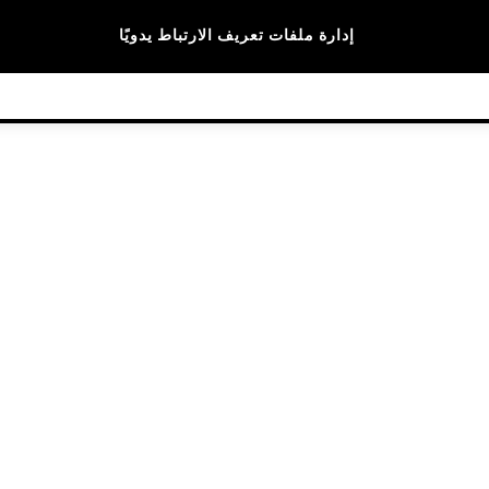
الماركات
إدارة ملفات تعريف الارتباط يدويًا
© 2026 NEXT General Trading FZE، مسجلة في دبي، رقم السجل التجاري 57324021