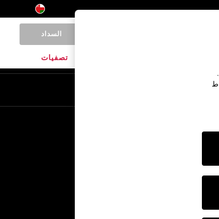
السداد
0
المنتجات المنزلية
الماركات
تصفيات
اط
En
Ar
خدمات أخرى
الإعلام والصحافة
الشركة
وظائف NEXT