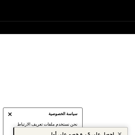
سياسة الخصوصية
نحن نستخدم ملفات تعريف الارتباط
لنقدم لك أفضل تجربة ممكنة. إن
احصل على 5 ر.ع خصم على أول