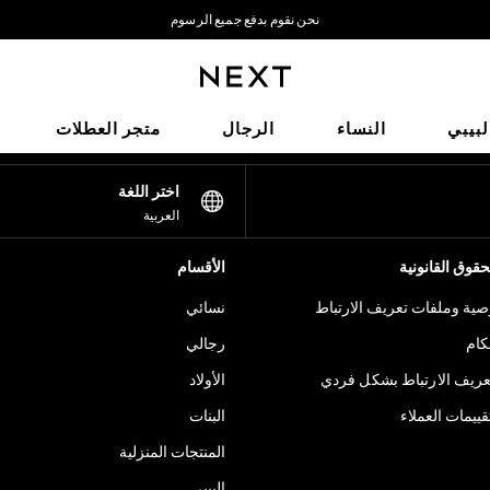
نحن نقوم بدفع جميع الرسوم
نحن نقبل
شبكاتنا الاجتماعية
لبيبي
النساء
الرجال
متجر العطلات
اختر اللغة
العربية
قوق القانونية
الأقسام
ية وملفات تعريف الارتباط
نسائي
كام
رجالي
عريف الارتباط بشكل فردي
الأولاد
ييمات العملاء
البنات
المنتجات المنزلية
البيبي