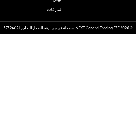
الماركات
© 2026 NEXT General Trading FZE، مسجلة في دبي، رقم السجل التجاري 57324021