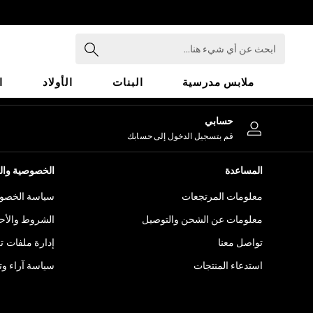
An error occurred on client
ابحث
عن
أي
ملابس مدرسية
البنات
الأولاد
ا
شيء
هنا...
HOLIDAY SHOP
حسابي
Holiday Shop
قم بتسجيل الدخول إلى حسابك
Modest Holiday Outfits
Sunset Styles
المساعدة
الخصوصية والح
Summer Nightwear
معلومات المرتجعات
سياسة الخصوص
Girls
Girls' Holiday Shop
معلومات عن الشحن والتوصيل
الشروط والأح
Girls' Travel Styles
تواصل معنا
إدارة ملفات ت
Sunset Styles
استدعاء المنتجات
سياسة آراء وتق
Dresses
Sets & Outfits
Linen Collection