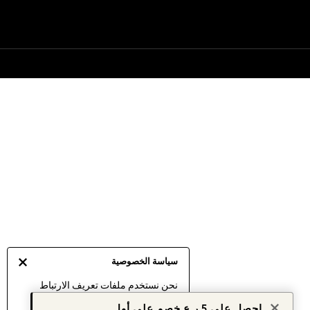
سياسة الخصوصية
نحن نستخدم ملفات تعريف الارتباط
لنقدم لك أفضل تجربة ممكنة. إن
احصل على 5 ر.ع خصم على أول