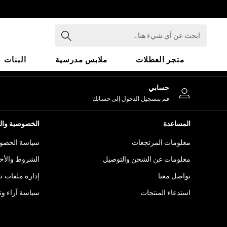
An error occurred on client
ابحث
عن
أي
متجر العطلات
ملابس مدرسية
البنات
شيء
هنا...
HOLIDAY SHOP
حسابي
Holiday Shop
قم بتسجيل الدخول إلى حسابك
Modest Holiday Outfits
Sunset Styles
المساعدة
الخصوصية والح
Summer Nightwear
معلومات المرتجعات
سياسة الخصوص
Girls
Girls' Holiday Shop
معلومات عن الشحن والتوصيل
الشروط والأح
Girls' Travel Styles
تواصل معنا
إدارة ملفات ت
Sunset Styles
استدعاء المنتجات
سياسة آراء وتق
Dresses
Sets & Outfits
Linen Collection