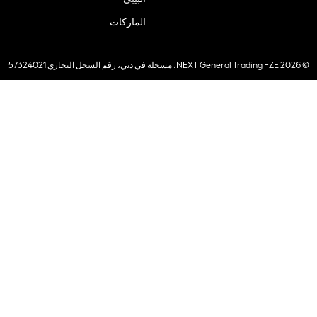
الماركات
© 2026 NEXT General Trading FZE، مسجلة في دبي، رقم السجل التجاري 57324021