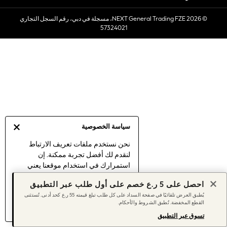
Sets & Outfits
© 2026 NEXT General Trading FZE، مسجلة في دبي، رقم السجل التجاري
Linen Collection
57324021
Swimwear & Beachwear
Tops & T-Shirts
Sandals & Sliders
Jumpsuits & Playsuits
Shorts & Skirts
Sun Safe
Sun Hats & Caps
Sunglasses
سياسة الخصوصية
Women's Holiday Shop
Women's Travel Styles
نحن نستخدم ملفات تعريف الارتباط
لنقدم لك أفضل تجربة ممكنة. إن
Dresses
استمرارك في استخدام موقعنا يعني
Linen Collection
موافقتك على استخدامنا لملفات تعريف
Tops & T-Shirts
احصل على 5 ر.ع خصم على أول طلب عبر التطبيق
الارتباط.
Cover Ups & Kaftans
يُطبق العرض تلقائيًا في صفحة السداد على كل طلب تبلغ قيمته 55 ر.ع كحد أدنى. تُستثنى
اكتشف المزيد
عن إدارة إعدادات ملفات
القطع المخفضة. تُطبق الشروط والأحكام.
Sandals
تعريف الارتباط (الكوكيز).
Swimwear
تسوق عبر التطبيق