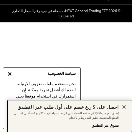
Sets & Outfits
© 2026 NEXT General Trading FZE، مسجلة في دبي، رقم السجل التجاري
Linen Collection
57324021
Swimwear & Beachwear
Tops & T-Shirts
Sandals & Sliders
Jumpsuits & Playsuits
Shorts & Skirts
Sun Safe
Sun Hats & Caps
Sunglasses
سياسة الخصوصية
Women's Holiday Shop
Women's Travel Styles
نحن نستخدم ملفات تعريف الارتباط
لنقدم لك أفضل تجربة ممكنة. إن
Dresses
استمرارك في استخدام موقعنا يعني
Linen Collection
موافقتك على استخدامنا لملفات تعريف
Tops & T-Shirts
احصل على 5 ر.ع خصم على أول طلب عبر التطبيق
الارتباط.
Cover Ups & Kaftans
يُطبق العرض تلقائيًا في صفحة السداد على كل طلب تبلغ قيمته 55 ر.ع كحد أدنى. تُستثنى
اكتشف المزيد
عن إدارة إعدادات ملفات
القطع المخفضة. تُطبق الشروط والأحكام.
Sandals
تعريف الارتباط (الكوكيز).
Swimwear
تسوق عبر التطبيق