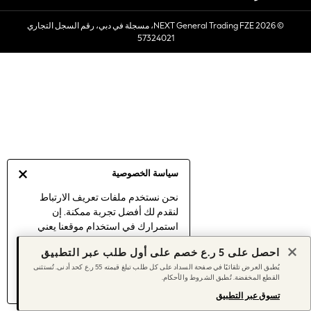
Sets & Outfits
© 2026 NEXT General Trading FZE، مسجلة في دبي، رقم السجل التجاري
Linen Collection
57324021
Swimwear & Beachwear
Tops & T-Shirts
Sandals & Sliders
Jumpsuits & Playsuits
Shorts & Skirts
Sun Safe
Sun Hats & Caps
Sunglasses
سياسة الخصوصية
Women's Holiday Shop
Women's Travel Styles
نحن نستخدم ملفات تعريف الارتباط
لنقدم لك أفضل تجربة ممكنة. إن
Dresses
استمرارك في استخدام موقعنا يعني
Linen Collection
موافقتك على استخدامنا لملفات تعريف
Tops & T-Shirts
احصل على 5 ر.ع خصم على أول طلب عبر التطبيق
الارتباط.
Cover Ups & Kaftans
يُطبق العرض تلقائيًا في صفحة السداد على كل طلب تبلغ قيمته 55 ر.ع كحد أدنى. تُستثنى
اكتشف المزيد
عن إدارة إعدادات ملفات
القطع المخفضة. تُطبق الشروط والأحكام.
Sandals
تعريف الارتباط (الكوكيز).
Swimwear
تسوق عبر التطبيق