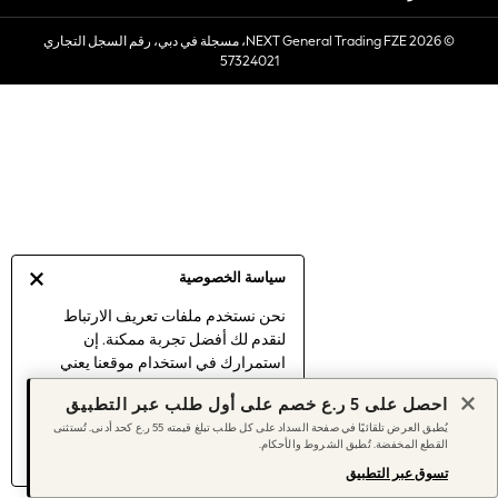
Sets & Outfits
© 2026 NEXT General Trading FZE، مسجلة في دبي، رقم السجل التجاري
Linen Collection
57324021
Swimwear & Beachwear
Tops & T-Shirts
Sandals & Sliders
Jumpsuits & Playsuits
Shorts & Skirts
Sun Safe
Sun Hats & Caps
Sunglasses
سياسة الخصوصية
Women's Holiday Shop
Women's Travel Styles
نحن نستخدم ملفات تعريف الارتباط
لنقدم لك أفضل تجربة ممكنة. إن
Dresses
استمرارك في استخدام موقعنا يعني
Linen Collection
موافقتك على استخدامنا لملفات تعريف
Tops & T-Shirts
احصل على 5 ر.ع خصم على أول طلب عبر التطبيق
الارتباط.
Cover Ups & Kaftans
يُطبق العرض تلقائيًا في صفحة السداد على كل طلب تبلغ قيمته 55 ر.ع كحد أدنى. تُستثنى
اكتشف المزيد
عن إدارة إعدادات ملفات
القطع المخفضة. تُطبق الشروط والأحكام.
Sandals
تعريف الارتباط (الكوكيز).
Swimwear
تسوق عبر التطبيق