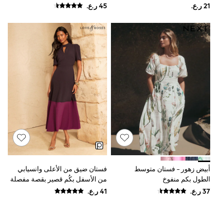
The Set
القطن والفيسكوز من Lipsy
Boys' Travel Styles
Sunset Styles
Sets & Outfits
Linen Collection
Tops & T-Shirts
Shirts
Polo Shirts
Swimwear
Shorts
Sandals & Clogs
Sun Safe
Rash Vests
Sun Hats & Caps
Sunglasses
Baby Holiday Shop
Baby Summer Nightwear
Dresses
Sets & Outfits
أبيض زهور - فستان متوسط
فستان ضيق من الأعلى وانسيابي
Rompers
الطول بكم منفوخ
من الأسفل بكُم قصير بقصة مفصلة
Sandals
خصوصًا وبألوان متباينة من Love &
Swimwear
Roses
Sun Hats & Caps
Mens' Holiday Shop