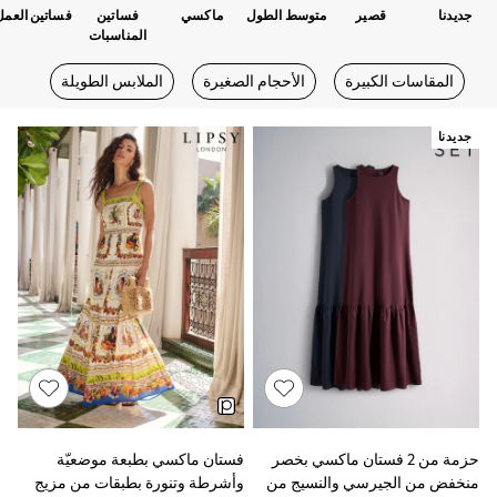
Swimwear & Beachwear
جديدنا
قصير
متوسط الطول
ماكسي
فساتين
فساتين العمل
Tops & T-Shirts
المناسبات
Sandals & Sliders
Jumpsuits & Playsuits
المقاسات الكبيرة
الأحجام الصغيرة
الملابس الطويلة
Shorts & Skirts
Sun Safe
Sun Hats & Caps
جديدنا
Sunglasses
Women's Holiday Shop
Women's Travel Styles
Dresses
Linen Collection
Tops & T-Shirts
Cover Ups & Kaftans
Sandals
Swimwear
Jumpsuits & Playsuits
Beachwear
Skirts
Trousers
Sunglasses
Sun Hats & Caps
حزمة من 2 فستان ماكسي بخصر
فستان ماكسي بطبعة موضعيّة
Resort Styles
منخفض من الجيرسي والنسيج من
وأشرطة وتنورة بطبقات من مزيج
Boys' Holiday Shop