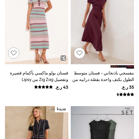
River Island
Eid Holiday Collection
SCHOOLWEAR
All Boys Schoolwear
Shoes
Trousers
Shorts
Shirts
Polo Shirts
Sweatshirts & Jumpers
Coats & Jackets
Underwear
بنفسجي باذنجاني - فستان متوسط
فستان بولو ماكسي بأكمام قصيرة
Socks
الطول بكتف واحدة بقصّة درابيه من
وتفصيل Zig Zag من Lipsy
Multipacks
All Boys Sport & Swimwear
Friends Like These
Trainers & Pumps
Swimwear
Tops
Shorts
جديدنا
Joggers
adidas
Nike
All Girls Schoolwear
Shoes