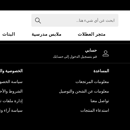
An error occurred on client
ابحث
عن
أي
متجر العطلات
ملابس مدرسية
البنات
شيء
هنا...
HOLIDAY SHOP
حسابي
Holiday Shop
قم بتسجيل الدخول إلى حسابك
Modest Holiday Outfits
Sunset Styles
المساعدة
الخصوصية والح
Summer Nightwear
معلومات المرتجعات
سياسة الخصوص
Girls
Girls' Holiday Shop
معلومات عن الشحن والتوصيل
الشروط والأح
Girls' Travel Styles
تواصل معنا
إدارة ملفات ت
Sunset Styles
استدعاء المنتجات
سياسة آراء وتق
Dresses
Sets & Outfits
Linen Collection