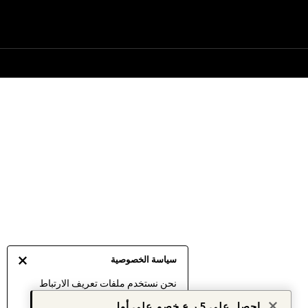
سياسة الخصوصية
نحن نستخدم ملفات تعريف الارتباط
لنقدم لك أفضل تجربة ممكنة. إن
احصل على 5 ر.ع خصم على أول