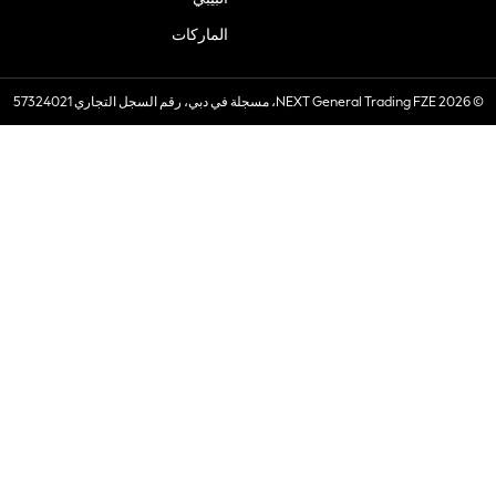
الماركات
© 2026 NEXT General Trading FZE، مسجلة في دبي، رقم السجل التجاري 57324021