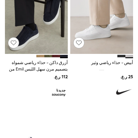
Swimwear & Beachwear
Tops & T-Shirts
Sandals & Sliders
Jumpsuits & Playsuits
Shorts & Skirts
Sun Safe
Sun Hats & Caps
Sunglasses
Women's Holiday Shop
Women's Travel Styles
Dresses
أبيض - حذاء رياضي وثير
أزرق داكن - حذاء رياضي شمواه
Linen Collection
بتصميم مرن سهل اللبس Emil من
Tops & T-Shirts
Reiss
Cover Ups & Kaftans
Sandals
Swimwear
جديدنا
Jumpsuits & Playsuits
Beachwear
Skirts
Trousers
Sunglasses
Sun Hats & Caps
Resort Styles
Boys' Holiday Shop