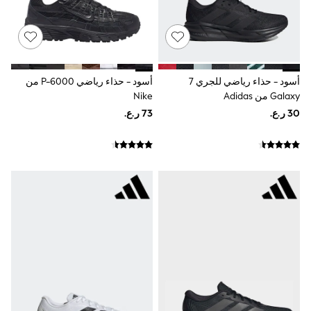
Shirts
Linen Collection
Polo Shirts
Tops & T-Shirts
Trousers & Chinos
Jeans
Sandals
أسود - حذاء رياضي للجري 7
أسود - حذاء رياضي P-6000 من
Shorts
Galaxy من Adidas
Nike
Swimwear
Hats & Caps
Vests
Sunglasses
Beach Towels
Bags
Travel Bags
Luggage
Angel & Rocket
B by Ted Baker
Baker by Ted Baker
Boden
Lipsy
Love & Roses
Mint Velvet
Monsoon