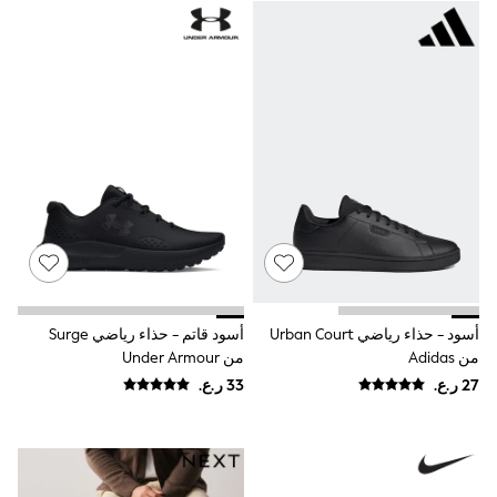
Jeans
Jumpsuits & Playsuits
All Girl's New In
Kid's Top Picks
Top & Bottom Sets
Summer Dresses
Polka Dots
THE SET
World Cup
Knitwear
Loungewear
Nightwear & Pyjamas
Occasionwear
Pants & Leggings
Schoolwear
Sets & Outfits
أسود - حذاء رياضي Urban Court
أسود قاتم - حذاء رياضي Surge
Shirts & Blouses
من Adidas
من Under Armour
Shorts & Skirts
Sportswear
Sweatshirts & Hoodies
Swimwear
Tops & T-Shirts
Tracksuits
New In