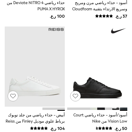
Shirts
أسود - حذاء رياضي مرن ومريح
حذاء رياضي Deviate NITRO 4 من
Polo Shirts
وسريع الارتداء بتقنية Cloudfoam
PUMA X HYROX
Shop all
Lounge من Adidas
Shoes
Coats & Jackets
Bags
Polo Shirts
Blue
Black
White
Grey
Green
Red
All Branded Schoolwear
adidas
Nike
Clarks
Start Rite
Smiggle
Eastpak
Bags & Backpacks
أسود/أسود - حذاء رياضي Court
أبيض - حذاء رياضي من جلد نوبوك
Caps
Vision Low من Nike
برباط علوي موديل Finley من Reiss
Belts
Jumpers