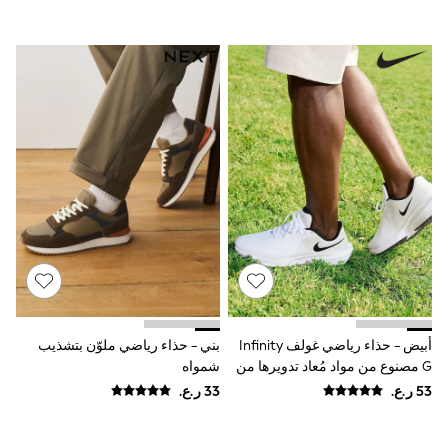
Polo Shirts
All Girls Sports & Swimwear
T-Shirts
Bags & Backpacks
Lunchboxes
Caps
Bags
Blouses
Shirts
Polo Shirts
GIRLS
New In
New In from Next
0-2 years
3-5 years
6-8 years
9-11 years
12-14 years
أبيض - حذاء رياضي غولف Infinity
بني - حذاء رياضي ملوّن بتشذيب
15+ years
G مصنوع من مواد مُعاد تدويرها من
شمواه
All Clothing
Nike
Coats & Jackets
Dresses
Holiday Shop