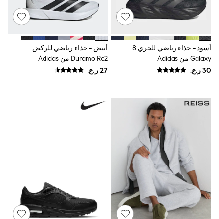
River Island
Eid Holiday Collection
SCHOOLWEAR
All Boys Schoolwear
Shoes
أسود - حذاء رياضي للجري 8
أبيض - حذاء رياضي للركض
Trousers
Galaxy من Adidas
Duramo Rc2 من Adidas
Shorts
Shirts
Polo Shirts
Sweatshirts & Jumpers
Coats & Jackets
Underwear
Socks
Multipacks
All Boys Sport & Swimwear
Trainers & Pumps
Swimwear
Tops
Shorts
Joggers
adidas
Nike
All Girls Schoolwear
Shoes