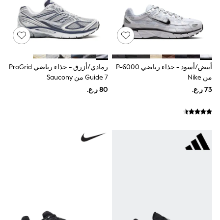
Boys' Travel Styles
Sunset Styles
Sets & Outfits
Linen Collection
Tops & T-Shirts
Shirts
Polo Shirts
أبيض/أسود - حذاء رياضي P-6000
رمادي/أزرق - حذاء رياضي ProGrid
Swimwear
من Nike
Guide 7 من Saucony
Shorts
Sandals & Clogs
Sun Safe
Rash Vests
Sun Hats & Caps
Sunglasses
Baby Holiday Shop
Baby Summer Nightwear
Dresses
Sets & Outfits
Rompers
Sandals
Swimwear
Sun Hats & Caps
Mens' Holiday Shop