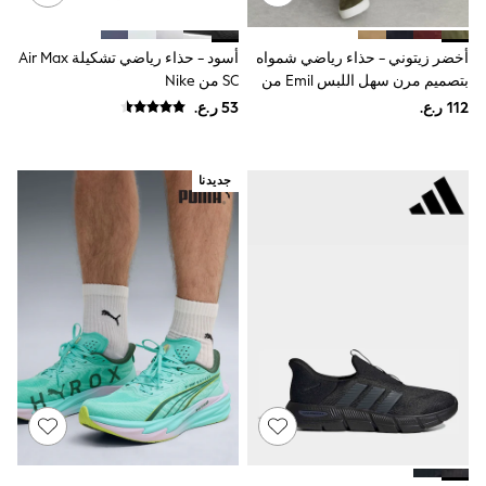
Dresses
Trousers
أخضر زيتوني - حذاء رياضي شمواه
أسود - حذاء رياضي تشكيلة Air Max
Skirts
Shirts
بتصميم مرن سهل اللبس Emil من
SC من Nike
Polo Shirts
Reiss
Sweatshirts
Cardigans
Coats & Jackets
جديدنا
Underwear
Socks & Tights
Multipacks
All Girls Sports & Swimwear
Trainers & Pumps
Tops
Leggings
Shorts
Joggers
adidas
Nike
Shop All
Shoes
Coats & Jackets
Bags & Accessories