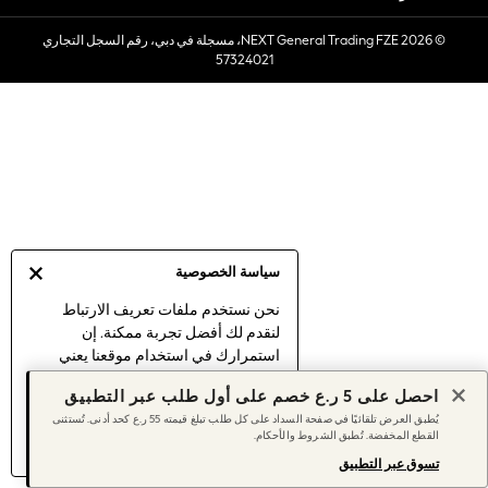
Sets & Outfits
© 2026 NEXT General Trading FZE، مسجلة في دبي، رقم السجل التجاري
Linen Collection
57324021
Swimwear & Beachwear
Tops & T-Shirts
Sandals & Sliders
Jumpsuits & Playsuits
Shorts & Skirts
Sun Safe
Sun Hats & Caps
Sunglasses
سياسة الخصوصية
Women's Holiday Shop
Women's Travel Styles
نحن نستخدم ملفات تعريف الارتباط
لنقدم لك أفضل تجربة ممكنة. إن
Dresses
استمرارك في استخدام موقعنا يعني
Linen Collection
موافقتك على استخدامنا لملفات تعريف
Tops & T-Shirts
احصل على 5 ر.ع خصم على أول طلب عبر التطبيق
الارتباط.
Cover Ups & Kaftans
يُطبق العرض تلقائيًا في صفحة السداد على كل طلب تبلغ قيمته 55 ر.ع كحد أدنى. تُستثنى
اكتشف المزيد
عن إدارة إعدادات ملفات
القطع المخفضة. تُطبق الشروط والأحكام.
Sandals
تعريف الارتباط (الكوكيز).
Swimwear
تسوق عبر التطبيق