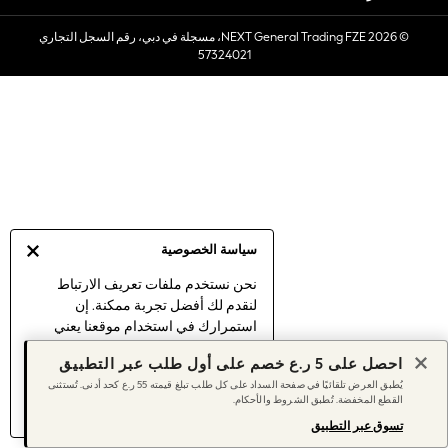
Sets & Outfits
© 2026 NEXT General Trading FZE، مسجلة في دبي، رقم السجل التجاري
Linen Collection
57324021
Swimwear & Beachwear
Tops & T-Shirts
Sandals & Sliders
Jumpsuits & Playsuits
Shorts & Skirts
Sun Safe
Sun Hats & Caps
Sunglasses
سياسة الخصوصية
Women's Holiday Shop
Women's Travel Styles
نحن نستخدم ملفات تعريف الارتباط
لنقدم لك أفضل تجربة ممكنة. إن
Dresses
استمرارك في استخدام موقعنا يعني
Linen Collection
موافقتك على استخدامنا لملفات تعريف
Tops & T-Shirts
احصل على 5 ر.ع خصم على أول طلب عبر التطبيق
الارتباط.
Cover Ups & Kaftans
يُطبق العرض تلقائيًا في صفحة السداد على كل طلب تبلغ قيمته 55 ر.ع كحد أدنى. تُستثنى
اكتشف المزيد
عن إدارة إعدادات ملفات
القطع المخفضة. تُطبق الشروط والأحكام.
Sandals
تعريف الارتباط (الكوكيز).
Swimwear
تسوق عبر التطبيق