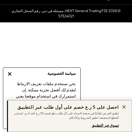
Sets & Outfits
© 2026 NEXT General Trading FZE، مسجلة في دبي، رقم السجل التجاري
Linen Collection
57324021
Swimwear & Beachwear
Tops & T-Shirts
Sandals & Sliders
Jumpsuits & Playsuits
Shorts & Skirts
Sun Safe
Sun Hats & Caps
Sunglasses
سياسة الخصوصية
Women's Holiday Shop
Women's Travel Styles
نحن نستخدم ملفات تعريف الارتباط
لنقدم لك أفضل تجربة ممكنة. إن
Dresses
استمرارك في استخدام موقعنا يعني
Linen Collection
موافقتك على استخدامنا لملفات تعريف
Tops & T-Shirts
احصل على 5 ر.ع خصم على أول طلب عبر التطبيق
الارتباط.
Cover Ups & Kaftans
يُطبق العرض تلقائيًا في صفحة السداد على كل طلب تبلغ قيمته 55 ر.ع كحد أدنى. تُستثنى
اكتشف المزيد
عن إدارة إعدادات ملفات
القطع المخفضة. تُطبق الشروط والأحكام.
Sandals
تعريف الارتباط (الكوكيز).
Swimwear
تسوق عبر التطبيق