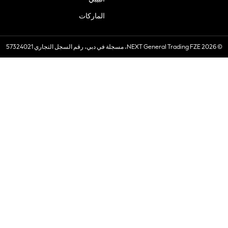
الماركات
© 2026 NEXT General Trading FZE، مسجلة في دبي، رقم السجل التجاري 57324021