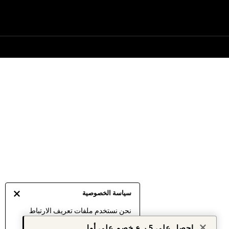
سياسة الخصوصية
نحن نستخدم ملفات تعريف الارتباط
لنقدم لك أفضل تجربة ممكنة. إن
احصل على 5 ر.ع خصم على أول