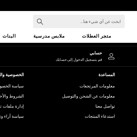
An error occurred on client
ابحث
عن
أي
متجر العطلات
ملابس مدرسية
البنات
شيء
هنا...
HOLIDAY SHOP
حسابي
Holiday Shop
قم بتسجيل الدخول إلى حسابك
Modest Holiday Outfits
Sunset Styles
المساعدة
الخصوصية والح
Summer Nightwear
معلومات المرتجعات
سياسة الخصوص
Girls
Girls' Holiday Shop
معلومات عن الشحن والتوصيل
الشروط والأح
Girls' Travel Styles
تواصل معنا
إدارة ملفات ت
Sunset Styles
استدعاء المنتجات
سياسة آراء وتق
Dresses
Sets & Outfits
Linen Collection