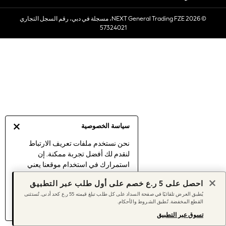
Sets & Outfits
© 2026 NEXT General Trading FZE، مسجلة في دبي، رقم السجل التجاري
Linen Collection
57324021
Swimwear & Beachwear
Tops & T-Shirts
Sandals & Sliders
Jumpsuits & Playsuits
Shorts & Skirts
Sun Safe
Sun Hats & Caps
Sunglasses
سياسة الخصوصية
Women's Holiday Shop
Women's Travel Styles
نحن نستخدم ملفات تعريف الارتباط
لنقدم لك أفضل تجربة ممكنة. إن
Dresses
استمرارك في استخدام موقعنا يعني
Linen Collection
موافقتك على استخدامنا لملفات تعريف
Tops & T-Shirts
احصل على 5 ر.ع خصم على أول طلب عبر التطبيق
الارتباط.
Cover Ups & Kaftans
يُطبق العرض تلقائيًا في صفحة السداد على كل طلب تبلغ قيمته 55 ر.ع كحد أدنى. تُستثنى
اكتشف المزيد
عن إدارة إعدادات ملفات
القطع المخفضة. تُطبق الشروط والأحكام.
Sandals
تعريف الارتباط (الكوكيز).
Swimwear
تسوق عبر التطبيق