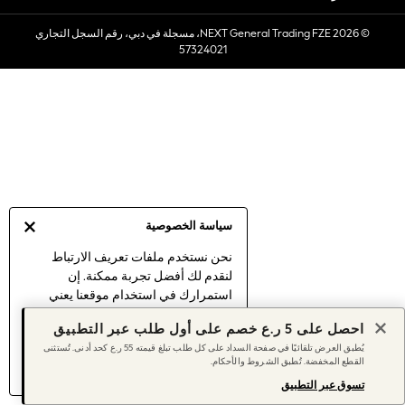
Sets & Outfits
© 2026 NEXT General Trading FZE، مسجلة في دبي، رقم السجل التجاري
Linen Collection
57324021
Swimwear & Beachwear
Tops & T-Shirts
Sandals & Sliders
Jumpsuits & Playsuits
Shorts & Skirts
Sun Safe
Sun Hats & Caps
Sunglasses
سياسة الخصوصية
Women's Holiday Shop
Women's Travel Styles
نحن نستخدم ملفات تعريف الارتباط
لنقدم لك أفضل تجربة ممكنة. إن
Dresses
استمرارك في استخدام موقعنا يعني
Linen Collection
موافقتك على استخدامنا لملفات تعريف
Tops & T-Shirts
احصل على 5 ر.ع خصم على أول طلب عبر التطبيق
الارتباط.
Cover Ups & Kaftans
يُطبق العرض تلقائيًا في صفحة السداد على كل طلب تبلغ قيمته 55 ر.ع كحد أدنى. تُستثنى
اكتشف المزيد
عن إدارة إعدادات ملفات
القطع المخفضة. تُطبق الشروط والأحكام.
Sandals
تعريف الارتباط (الكوكيز).
Swimwear
تسوق عبر التطبيق