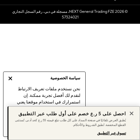
Sets & Outfits
© 2026 NEXT General Trading FZE، مسجلة في دبي، رقم السجل التجاري
Linen Collection
57324021
Swimwear & Beachwear
Tops & T-Shirts
Sandals & Sliders
Jumpsuits & Playsuits
Shorts & Skirts
Sun Safe
Sun Hats & Caps
Sunglasses
سياسة الخصوصية
Women's Holiday Shop
Women's Travel Styles
نحن نستخدم ملفات تعريف الارتباط
لنقدم لك أفضل تجربة ممكنة. إن
Dresses
استمرارك في استخدام موقعنا يعني
Linen Collection
موافقتك على استخدامنا لملفات تعريف
Tops & T-Shirts
احصل على 5 ر.ع خصم على أول طلب عبر التطبيق
الارتباط.
Cover Ups & Kaftans
يُطبق العرض تلقائيًا في صفحة السداد على كل طلب تبلغ قيمته 55 ر.ع كحد أدنى. تُستثنى
اكتشف المزيد
عن إدارة إعدادات ملفات
القطع المخفضة. تُطبق الشروط والأحكام.
Sandals
تعريف الارتباط (الكوكيز).
Swimwear
تسوق عبر التطبيق