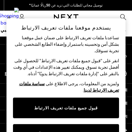
توصيل مجاني للطلبات التي تزيد عن 50ريالًا عمانيًا*
An error occurred on client
نحن نقوم بدفع جميع الرسوم
0
شبكاتنا الاجتماعية
يستخدم موقعنا ملفات تعريف الارتباط
متجر العطلات
ملابس مدرسية
البنات
الأولاد
البيبي
تساعدنا ملفات تعريف الارتباط على ضمان عمل موقعنا
بشكل آمن وتحسينه باستمرار وإضفاء الطابع الشخصي على
HOLIDAY SHOP
تجربة تسوقك.‏
حسابي
Holiday Shop
قم بتسجيل الدخول إلى حسابك
Modest Holiday Outfits
انقر على "قبول جميع ملفات تعريف الارتباط" للحصول على
Sunset Styles
أفضل تجربة تسوق. ويمكنك تغيير هذه الإعدادات في أي وقت
اختر اللغة
Summer Nightwear
En
Ar
بالنقر على "إدارة ملفات تعريف الارتباط يدويًا" أدناه.
العربية
Girls
ولمزيد من المعلومات، يرجى الاطلاع على
سياسة ملفات
Girls' Holiday Shop
المساعدة
تعريف الارتباط لدينا
.
Girls' Travel Styles
Sunset Styles
الخصوصية والحقوق القانونية
Dresses
قبول جميع ملفات تعريف الارتباط
Sets & Outfits
الأقسام
Linen Collection
Swimwear & Beachwear
خدمات أخرى