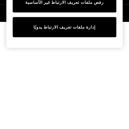
رفض ملفات تعريف الارتباط غير الأساسية
Tops & T-Shirts
Sandals & Sliders
© 2026 NEXT General Trading FZE، مسجلة في دبي، رقم السجل التجاري
57324021
Jumpsuits & Playsuits
Shorts & Skirts
إدارة ملفات تعريف الارتباط يدويًا
Sun Safe
Sun Hats & Caps
Sunglasses
Women's Holiday Shop
Women's Travel Styles
Dresses
Linen Collection
Tops & T-Shirts
Cover Ups & Kaftans
Sandals
Swimwear
Jumpsuits & Playsuits
Beachwear
Skirts
Trousers