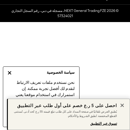
Sets & Outfits
© 2026 NEXT General Trading FZE، مسجلة في دبي، رقم السجل التجاري
Linen Collection
57324021
Swimwear & Beachwear
Tops & T-Shirts
Sandals & Sliders
Jumpsuits & Playsuits
Shorts & Skirts
Sun Safe
Sun Hats & Caps
Sunglasses
سياسة الخصوصية
Women's Holiday Shop
Women's Travel Styles
نحن نستخدم ملفات تعريف الارتباط
لنقدم لك أفضل تجربة ممكنة. إن
Dresses
استمرارك في استخدام موقعنا يعني
Linen Collection
موافقتك على استخدامنا لملفات تعريف
Tops & T-Shirts
احصل على 5 ر.ع خصم على أول طلب عبر التطبيق
الارتباط.
Cover Ups & Kaftans
يُطبق العرض تلقائيًا في صفحة السداد على كل طلب تبلغ قيمته 55 ر.ع كحد أدنى. تُستثنى
اكتشف المزيد
عن إدارة إعدادات ملفات
القطع المخفضة. تُطبق الشروط والأحكام.
Sandals
تعريف الارتباط (الكوكيز).
Swimwear
تسوق عبر التطبيق