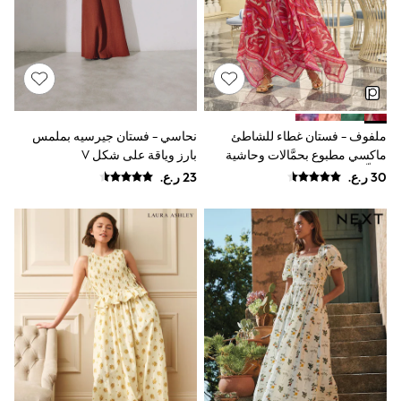
Shirts
Linen Collection
Polo Shirts
Tops & T-Shirts
Trousers & Chinos
Jeans
Sandals
Shorts
ملفوف - فستان غطاء للشاطئ
نحاسي - فستان جيرسيه بملمس
Swimwear
Hats & Caps
ماكسي مطبوع بحمَّالات وحاشية
بارز وياقة على شكل V
Vests
متدلِّية من Lipsy
Sunglasses
Beach Towels
Bags
Travel Bags
Luggage
Angel & Rocket
B by Ted Baker
Baker by Ted Baker
Boden
Lipsy
Love & Roses
Mint Velvet
Monsoon