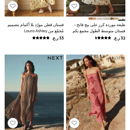
River Island
Eid Holiday Collection
SCHOOLWEAR
All Boys Schoolwear
طبعة موردة كرز على بيج فاتح -
فستان قطن مورّد بلا أكمام بتصميم
Shoes
Trousers
فستان متوسط الطول مجمع بكم
مُجمّع من Laura Ashley
Shorts
منفوخ
Shirts
Polo Shirts
Sweatshirts & Jumpers
Coats & Jackets
Underwear
Socks
Multipacks
All Boys Sport & Swimwear
Trainers & Pumps
Swimwear
Tops
Shorts
Joggers
adidas
Nike
All Girls Schoolwear
Shoes