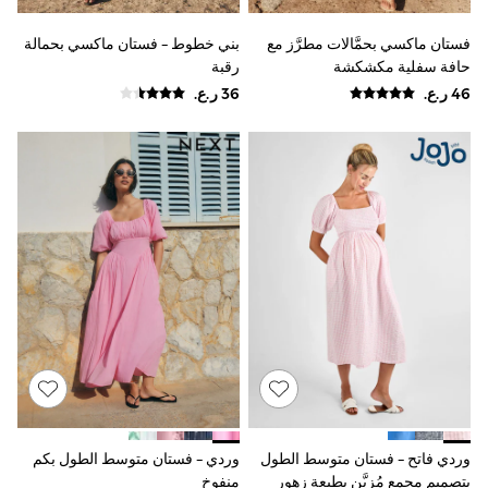
Dresses
Trousers
فستان ماكسي بحمَّالات مطرَّز مع
بني خطوط - فستان ماكسي بحمالة
Skirts
حافة سفلية مكشكشة
رقبة
Shirts
Polo Shirts
Sweatshirts
Cardigans
Coats & Jackets
Underwear
Socks & Tights
Multipacks
All Girls Sports & Swimwear
Trainers & Pumps
Tops
Leggings
Shorts
Joggers
adidas
Nike
Shop All
Shoes
Coats & Jackets
وردي فاتح - فستان متوسط الطول
وردي - فستان متوسط الطول بكم
Bags & Accessories
بتصميم مجمع مُزيَّن بطبعة زهور
منفوخ