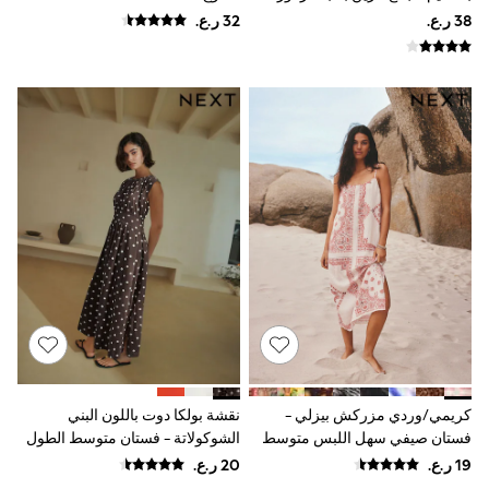
Shirts
صغيرة للحوامل من JoJo Maman
Polo Shirts
Bébé
Shop all
Shoes
Coats & Jackets
Bags
Polo Shirts
Blue
Black
White
Grey
Green
Red
All Branded Schoolwear
adidas
Nike
Clarks
Start Rite
Smiggle
Eastpak
كريمي/وردي مزركش بيزلي -
نقشة بولكا دوت باللون البني
Bags & Backpacks
فستان صيفي سهل اللبس متوسط
الشوكولاتة - فستان متوسط الطول
Caps
الطول
Belts
Jumpers