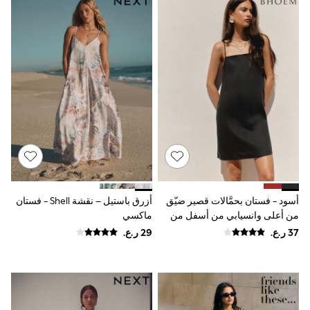
Jeans
Jumpsuits & Playsuits
All Girl's New In
Kid's Top Picks
Top & Bottom Sets
Summer Dresses
Polka Dots
THE SET
Knitwear
Loungewear
Nightwear & Pyjamas
Occasionwear
Pants & Leggings
Schoolwear
Sets & Outfits
Shirts & Blouses
أسود - فستان بحمَّالات قصير ضيّق
أزرق باستيل – نقشة Shell - فستان
Shorts & Skirts
من أعلى وانسيابي من أسفل من
ماكسي
Sportswear
كتّان 100%
Sweatshirts & Hoodies
Swimwear
Tops & T-Shirts
Tracksuits
New In
Occasion and Party Dresses