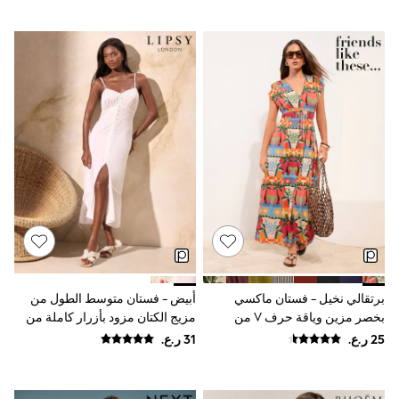
Polo Shirts
All Girls Sports & Swimwear
T-Shirts
Bags & Backpacks
Lunchboxes
Caps
Bags
Blouses
Shirts
Polo Shirts
GIRLS
New In
New In from Next
0-2 years
3-5 years
6-8 years
9-11 years
برتقالي نخيل - فستان ماكسي
أبيض - فستان متوسط الطول من
12-14 years
بخصر مزين وياقة حرف V من
مزيج الكتان مزود بأزرار كاملة من
15+ years
All Clothing
الجيرسي من Friends Like These
Lipsy
Coats & Jackets
Dresses
Holiday Shop