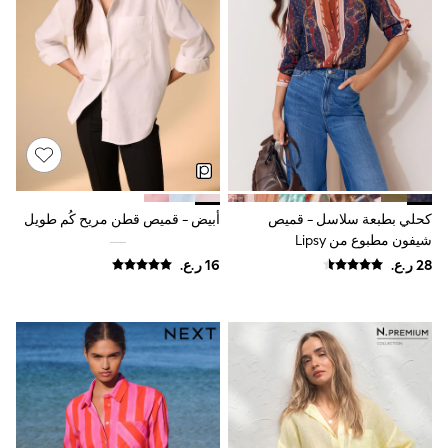
Boys' Travel Styles
Sunset Styles
Sets & Outfits
Linen Collection
Tops & T-Shirts
Shirts
Polo Shirts
Swimwear
Shorts
Sandals & Clogs
Sun Safe
كحلي بطبعة سلاسل - قميص
أبيض - قميص قطن مريح كُم طويل
Rash Vests
شيفون مطبوع من Lipsy
Sun Hats & Caps
Sunglasses
Baby Holiday Shop
Baby Summer Nightwear
Dresses
Sets & Outfits
Rompers
Sandals
Swimwear
Sun Hats & Caps
Mens' Holiday Shop