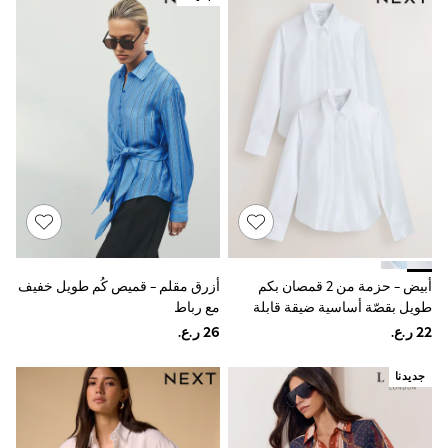
Swimwear & Beachwear
Tops & T-Shirts
Sandals & Sliders
Jumpsuits & Playsuits
Shorts & Skirts
Sun Safe
Sun Hats & Caps
Sunglasses
Women's Holiday Shop
Women's Travel Styles
Dresses
Linen Collection
Tops & T-Shirts
Cover Ups & Kaftans
Sandals
أبيض - حزمة من 2 قمصان بكم
أزرق مقلم - قميص كُم طويل خفيف
Swimwear
طويل بقصّة أساسية ضيقة قابلة
مع رباط
Jumpsuits & Playsuits
Beachwear
للتمدد
Skirts
Trousers
جديدنا
Sunglasses
Sun Hats & Caps
Resort Styles
Boys' Holiday Shop