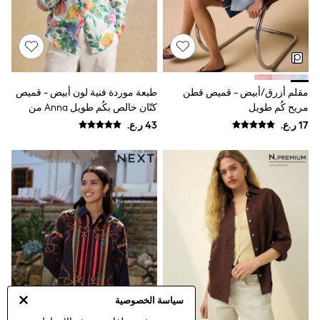
River Island
Eid Holiday Collection
SCHOOLWEAR
All Boys Schoolwear
Shoes
Trousers
Shorts
مقلم أزرق/أبيض - قميص قطن
طبعة موردة فنية لون أبيض - قميص
Shirts
مريح كُم طويل
كتّان خالص بكُم طويل Anna من
Polo Shirts
Joules
Sweatshirts & Jumpers
Coats & Jackets
Underwear
Socks
Multipacks
All Boys Sport & Swimwear
Trainers & Pumps
Swimwear
Tops
Shorts
Joggers
adidas
Nike
سياسة الخصوصية
All Girls Schoolwear
Shoes