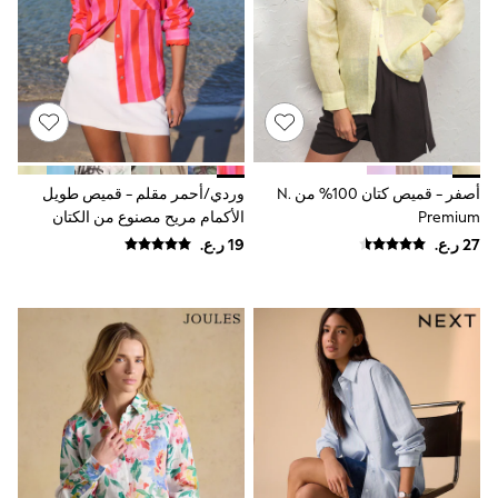
Shirts
Linen Collection
Polo Shirts
Tops & T-Shirts
Trousers & Chinos
Jeans
Sandals
Shorts
Swimwear
Hats & Caps
أصفر - قميص كتان 100% من N.
وردي/أحمر مقلم - قميص طويل
Vests
Premium
الأكمام مريح مصنوع من الكتان
Sunglasses
Beach Towels
Bags
Travel Bags
Luggage
Angel & Rocket
B by Ted Baker
Baker by Ted Baker
Boden
Lipsy
Love & Roses
Mint Velvet
Monsoon