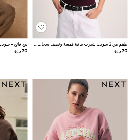
Shirts
Polo Shirts
Sweatshirts
Cardigans
Coats & Jackets
Underwear
Socks & Tights
طقم من 2 سويت شيرت بياقة قمعية ونصف سحاب من The Set
Multipacks
All Girls Sports & Swimwear
Trainers & Pumps
Tops
Leggings
Shorts
Joggers
adidas
Nike
Shop All
Shoes
Coats & Jackets
Bags & Accessories
Shirts
Polo Shirts
Shop all