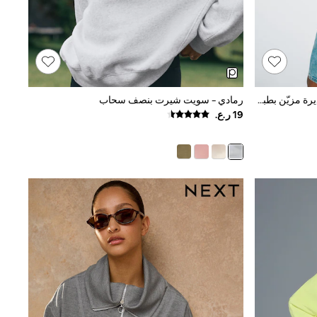
أبيض - سويت شيرت بياقة بحافة مستديرة مزيّن بطبعة ليمون بنمط جرافيك
رمادي - سويت شيرت بنصف سحاب