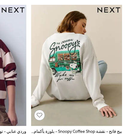
Linen Collection
Tops & T-Shirts
Shirts
Polo Shirts
Swimwear
Shorts
Sandals & Clogs
Sun Safe
Rash Vests
Sun Hats & Caps
Sunglasses
Baby Holiday Shop
Baby Summer Nightwear
Dresses
Sets & Outfits
Rompers
Sandals
Swimwear
Sun Hats & Caps
Mens' Holiday Shop
Shirts
Linen Collection
Polo Shirts
بيج فاتح - نقشة Snoopy Coffee Shop - بلوزة بأكمام طويلة
Tops & T-Shirts