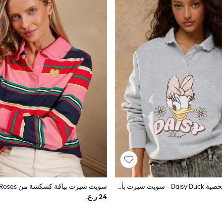
رمادي بطبعة شخصية Daisy Duck - سويت شيرت بأكمام طويلة وياقة مكشكشة
سويت شيرت بياقة كشكشة من Love & Roses