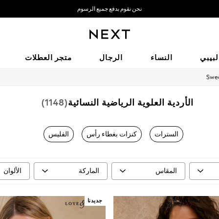
نحن نقوم بدفع جميع الرسوم
نحن نقبل
لبيبي
النساء
الرجال
متجر العطلات
Swe
الأردية العلوية الرياضية النسائية
(1148)
السترات
كنزات بغطاء رأس
الفليس
المقاس
الماركة
الألوان
جديدنا