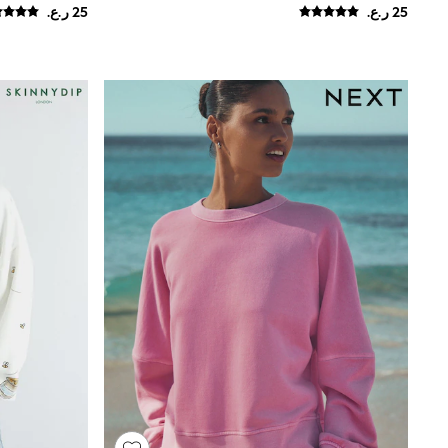
Trousers & Chinos
Jeans
Sandals
Shorts
Swimwear
Hats & Caps
Vests
Sunglasses
Beach Towels
Bags
Travel Bags
Luggage
Angel & Rocket
B by Ted Baker
Baker by Ted Baker
Boden
Lipsy
Love & Roses
Mint Velvet
Monsoon
River Island
Eid Holiday Collection
SCHOOLWEAR