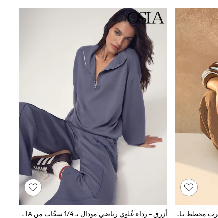
بني شوكولاتة/أزرق/وردي - سويت شيرت مخطط بياقة بحافة مستديرة
أزرق - رداء عُلوي رياضي مودال بـ 1/4 سحَّاب من OSIA