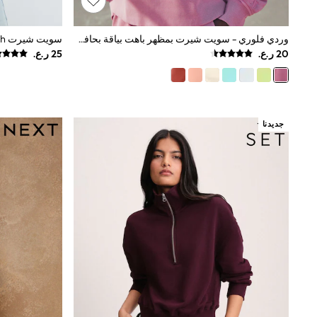
All Boys Schoolwear
Shoes
Trousers
وردي فلوري - سويت شيرت بمظهر باهت بياقة بحافة مستديرة
Shorts
Shirts
Polo Shirts
Sweatshirts & Jumpers
Coats & Jackets
Underwear
جديدنا
Socks
Multipacks
All Boys Sport & Swimwear
Trainers & Pumps
Swimwear
Tops
Shorts
Joggers
adidas
Nike
All Girls Schoolwear
Shoes
Dresses
Trousers
Skirts