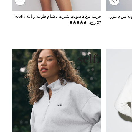
أخضر كاكي/وردي/صخري - حزمة مكونة من 3 بلوزة رياضية بأكمام راجلان وياقة بحافة مستديرة من The Set
حزمة من 2 سويت شيرت بأكمام طويلة وياقة Trophy