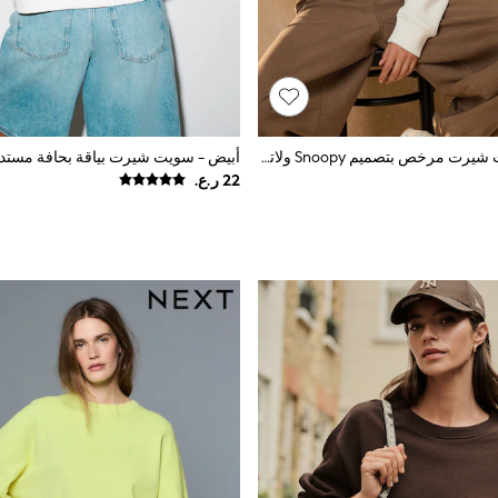
بيج فاتح - سويت شيرت مرخص بتصميم Snoopy ولاتيه القرع