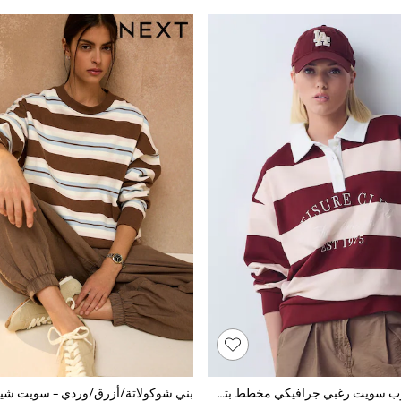
وردي عنابي - توب سويت رغبي جرافيكي مخطط بتصميم Leisure Club