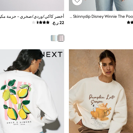
سويت شيرت Skinnydip Disney Winnie The Pooh بتصميم مناظر طبيعية