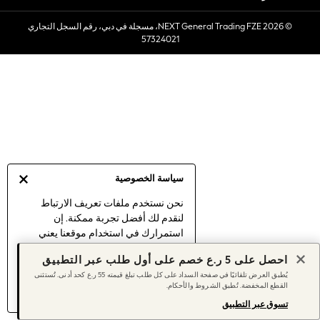
Sets & Outfits
© 2026 NEXT General Trading FZE، مسجلة في دبي، رقم السجل التجاري
Linen Collection
57324021
Swimwear & Beachwear
Tops & T-Shirts
Sandals & Sliders
Jumpsuits & Playsuits
Shorts & Skirts
Sun Safe
Sun Hats & Caps
Sunglasses
سياسة الخصوصية
Women's Holiday Shop
Women's Travel Styles
نحن نستخدم ملفات تعريف الارتباط
لنقدم لك أفضل تجربة ممكنة. إن
Dresses
استمرارك في استخدام موقعنا يعني
Linen Collection
موافقتك على استخدامنا لملفات تعريف
Tops & T-Shirts
احصل على 5 ر.ع خصم على أول طلب عبر التطبيق
الارتباط.
Cover Ups & Kaftans
يُطبق العرض تلقائيًا في صفحة السداد على كل طلب تبلغ قيمته 55 ر.ع كحد أدنى. تُستثنى
اكتشف المزيد
عن إدارة إعدادات ملفات
القطع المخفضة. تُطبق الشروط والأحكام.
Sandals
تعريف الارتباط (الكوكيز).
Swimwear
تسوق عبر التطبيق