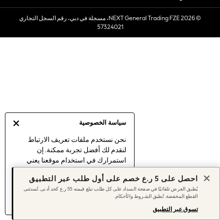
Sets & Outfits
© 2026 NEXT General Trading FZE، مسجلة في دبي، رقم السجل التجاري
Linen Collection
57324021
Swimwear & Beachwear
Tops & T-Shirts
Sandals & Sliders
Jumpsuits & Playsuits
Shorts & Skirts
Sun Safe
Sun Hats & Caps
Sunglasses
سياسة الخصوصية
Women's Holiday Shop
Women's Travel Styles
نحن نستخدم ملفات تعريف الارتباط
لنقدم لك أفضل تجربة ممكنة. إن
Dresses
استمرارك في استخدام موقعنا يعني
Linen Collection
موافقتك على استخدامنا لملفات تعريف
Tops & T-Shirts
احصل على 5 ر.ع خصم على أول طلب عبر التطبيق
الارتباط.
Cover Ups & Kaftans
يُطبق العرض تلقائيًا في صفحة السداد على كل طلب تبلغ قيمته 55 ر.ع كحد أدنى. تُستثنى
اكتشف المزيد
عن إدارة إعدادات ملفات
القطع المخفضة. تُطبق الشروط والأحكام.
Sandals
تعريف الارتباط (الكوكيز).
Swimwear
تسوق عبر التطبيق