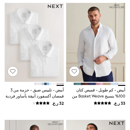
Boys' Travel Styles
Sunset Styles
Sets & Outfits
Linen Collection
Tops & T-Shirts
Shirts
Polo Shirts
Swimwear
Shorts
Sandals & Clogs
Sun Safe
Rash Vests
Sun Hats & Caps
Sunglasses
Baby Holiday Shop
Baby Summer Nightwear
أبيض - كم طويل - قميص كتان
أبيض - تلبيس ضيق - حزمة من 3
Dresses
100% بنسيج Basket Weave من
قمصان أكسفورد أنيقة بأساور فردية
Sets & Outfits
Signature
سهلة العناية
Rompers
Sandals
Swimwear
Sun Hats & Caps
Mens' Holiday Shop