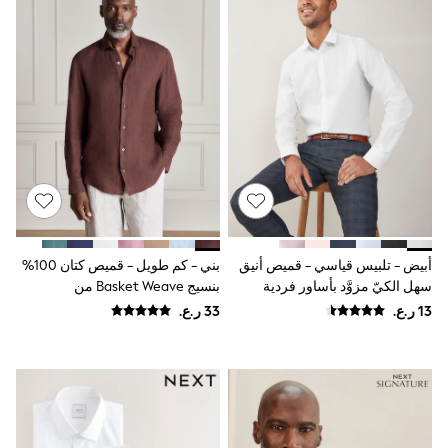
Shirts
Linen Collection
Polo Shirts
Tops & T-Shirts
Trousers & Chinos
Jeans
Sandals
Shorts
Swimwear
Hats & Caps
Vests
Sunglasses
Beach Towels
Bags
أبيض - تلبيس قياسي - قميص أنيق
بني - كم طويل - قميص كتان 100%
Travel Bags
Luggage
سهل الكيّ مزوَّد بأساور فردية
بنسيج Basket Weave من
Angel & Rocket
Signature
B by Ted Baker
Baker by Ted Baker
Boden
Lipsy
Love & Roses
Mint Velvet
Monsoon