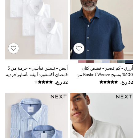
River Island
Eid Holiday Collection
SCHOOLWEAR
All Boys Schoolwear
Shoes
Trousers
Shorts
Shirts
Polo Shirts
Sweatshirts & Jumpers
Coats & Jackets
Underwear
أزرق - كم قصير - قميص كتان
أبيض - تلبيس قياسي - حزمة من 3
Socks
100% بنسيج Basket Weave من
قمصان أكسفورد أنيقة بأساور فردية
Multipacks
Signature
سهلة العناية
All Boys Sport & Swimwear
Trainers & Pumps
Swimwear
Tops
Shorts
Joggers
adidas
Nike
All Girls Schoolwear
Shoes