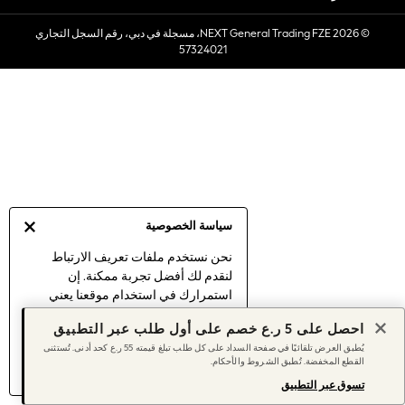
Sets & Outfits
© 2026 NEXT General Trading FZE، مسجلة في دبي، رقم السجل التجاري
Linen Collection
57324021
Swimwear & Beachwear
Tops & T-Shirts
Sandals & Sliders
Jumpsuits & Playsuits
Shorts & Skirts
Sun Safe
Sun Hats & Caps
Sunglasses
سياسة الخصوصية
Women's Holiday Shop
Women's Travel Styles
نحن نستخدم ملفات تعريف الارتباط
لنقدم لك أفضل تجربة ممكنة. إن
Dresses
استمرارك في استخدام موقعنا يعني
Linen Collection
موافقتك على استخدامنا لملفات تعريف
Tops & T-Shirts
احصل على 5 ر.ع خصم على أول طلب عبر التطبيق
الارتباط.
Cover Ups & Kaftans
يُطبق العرض تلقائيًا في صفحة السداد على كل طلب تبلغ قيمته 55 ر.ع كحد أدنى. تُستثنى
اكتشف المزيد
عن إدارة إعدادات ملفات
القطع المخفضة. تُطبق الشروط والأحكام.
Sandals
تعريف الارتباط (الكوكيز).
Swimwear
تسوق عبر التطبيق