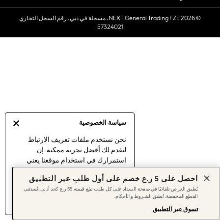
Sets & Outfits
© 2026 NEXT General Trading FZE، مسجلة في دبي، رقم السجل التجاري
Linen Collection
57324021
Swimwear & Beachwear
Tops & T-Shirts
Sandals & Sliders
Jumpsuits & Playsuits
Shorts & Skirts
Sun Safe
Sun Hats & Caps
Sunglasses
سياسة الخصوصية
Women's Holiday Shop
Women's Travel Styles
نحن نستخدم ملفات تعريف الارتباط
لنقدم لك أفضل تجربة ممكنة. إن
Dresses
استمرارك في استخدام موقعنا يعني
Linen Collection
موافقتك على استخدامنا لملفات تعريف
Tops & T-Shirts
احصل على 5 ر.ع خصم على أول طلب عبر التطبيق
الارتباط.
Cover Ups & Kaftans
يُطبق العرض تلقائيًا في صفحة السداد على كل طلب تبلغ قيمته 55 ر.ع كحد أدنى. تُستثنى
اكتشف المزيد
عن إدارة إعدادات ملفات
القطع المخفضة. تُطبق الشروط والأحكام.
Sandals
تعريف الارتباط (الكوكيز).
Swimwear
تسوق عبر التطبيق